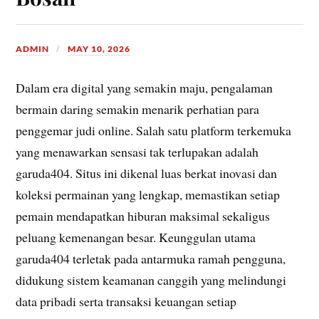
ADMIN
MAY 10, 2026
Dalam era digital yang semakin maju, pengalaman
bermain daring semakin menarik perhatian para
penggemar judi online. Salah satu platform terkemuka
yang menawarkan sensasi tak terlupakan adalah
garuda404. Situs ini dikenal luas berkat inovasi dan
koleksi permainan yang lengkap, memastikan setiap
pemain mendapatkan hiburan maksimal sekaligus
peluang kemenangan besar. Keunggulan utama
garuda404 terletak pada antarmuka ramah pengguna,
didukung sistem keamanan canggih yang melindungi
data pribadi serta transaksi keuangan setiap