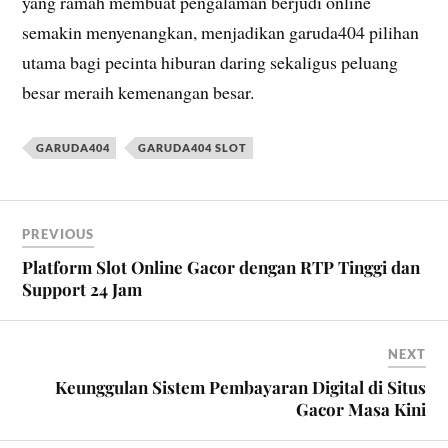
yang ramah membuat pengalaman berjudi online
semakin menyenangkan, menjadikan garuda404 pilihan
utama bagi pecinta hiburan daring sekaligus peluang
besar meraih kemenangan besar.
GARUDA404
GARUDA404 SLOT
PREVIOUS
Platform Slot Online Gacor dengan RTP Tinggi dan
Support 24 Jam
NEXT
Keunggulan Sistem Pembayaran Digital di Situs
Gacor Masa Kini