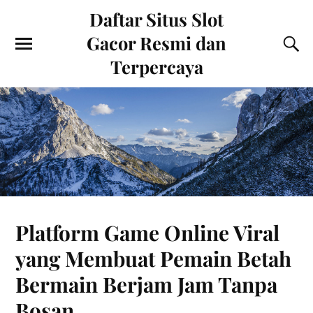
Daftar Situs Slot
Gacor Resmi dan
Terpercaya
Platform Game Online Viral
yang Membuat Pemain Betah
Bermain Berjam Jam Tanpa
Bosan