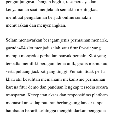
pengunjungnya. Dengan begitu, rasa percaya dan
kenyamanan saat menjelajah semakin meningkat,
membuat pengalaman berjudi online semakin
memuaskan dan menyenangkan.
Selain menawarkan beragam jenis permainan menarik,
garuda404 slot menjadi salah satu fitur favorit yang
mampu menyedot perhatian banyak pemain. Slot yang
tersedia memiliki beragam tema unik, grafis memukau,
serta peluang jackpot yang tinggi. Pemain tidak perlu
khawatir kesulitan memahami mekanisme permainan
karena fitur demo dan panduan lengkap tersedia secara
transparan. Kecepatan akses dan responsifitas platform
memastikan setiap putaran berlangsung lancar tanpa
hambatan berarti, sehingga menghindarkan pengguna