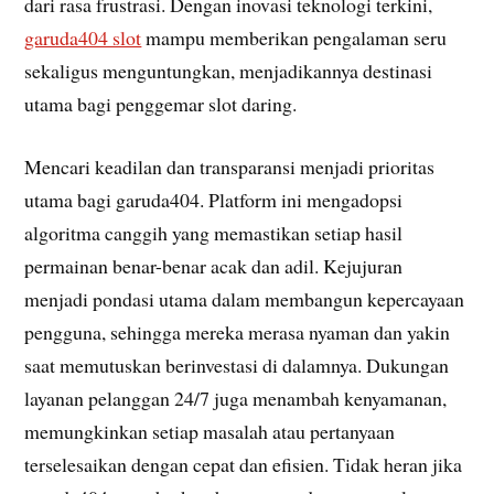
dari rasa frustrasi. Dengan inovasi teknologi terkini,
garuda404 slot
mampu memberikan pengalaman seru
sekaligus menguntungkan, menjadikannya destinasi
utama bagi penggemar slot daring.
Mencari keadilan dan transparansi menjadi prioritas
utama bagi garuda404. Platform ini mengadopsi
algoritma canggih yang memastikan setiap hasil
permainan benar-benar acak dan adil. Kejujuran
menjadi pondasi utama dalam membangun kepercayaan
pengguna, sehingga mereka merasa nyaman dan yakin
saat memutuskan berinvestasi di dalamnya. Dukungan
layanan pelanggan 24/7 juga menambah kenyamanan,
memungkinkan setiap masalah atau pertanyaan
terselesaikan dengan cepat dan efisien. Tidak heran jika