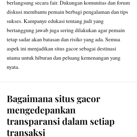
berlangsung secara fair. Dukungan komunitas dan forum
diskusi membantu pemain berbagi pengalaman dan tips
sukses. Kampanye edukasi tentang judi yang
bertanggung jawab juga sering dilakukan agar pemain
tetap sadar akan batasan dan risiko yang ada. Semua
aspek ini menjadikan situs gacor sebagai destinasi
utama untuk hiburan dan peluang kemenangan yang
nyata.
Bagaimana situs gacor
mengedepankan
transparansi dalam setiap
transaksi