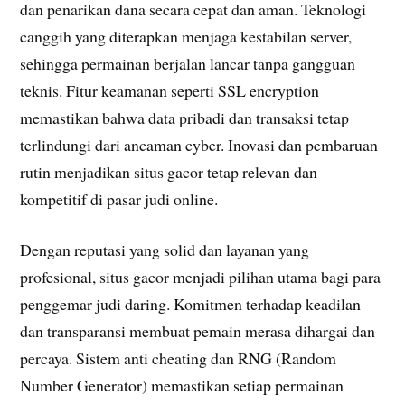
dan penarikan dana secara cepat dan aman. Teknologi
canggih yang diterapkan menjaga kestabilan server,
sehingga permainan berjalan lancar tanpa gangguan
teknis. Fitur keamanan seperti SSL encryption
memastikan bahwa data pribadi dan transaksi tetap
terlindungi dari ancaman cyber. Inovasi dan pembaruan
rutin menjadikan situs gacor tetap relevan dan
kompetitif di pasar judi online.
Dengan reputasi yang solid dan layanan yang
profesional, situs gacor menjadi pilihan utama bagi para
penggemar judi daring. Komitmen terhadap keadilan
dan transparansi membuat pemain merasa dihargai dan
percaya. Sistem anti cheating dan RNG (Random
Number Generator) memastikan setiap permainan