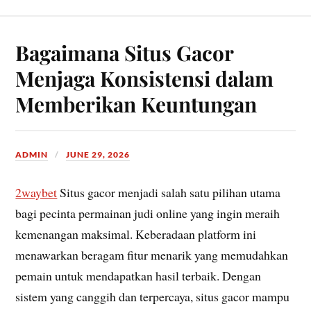
Bagaimana Situs Gacor
Menjaga Konsistensi dalam
Memberikan Keuntungan
ADMIN
JUNE 29, 2026
2waybet
Situs gacor menjadi salah satu pilihan utama
bagi pecinta permainan judi online yang ingin meraih
kemenangan maksimal. Keberadaan platform ini
menawarkan beragam fitur menarik yang memudahkan
pemain untuk mendapatkan hasil terbaik. Dengan
sistem yang canggih dan terpercaya, situs gacor mampu