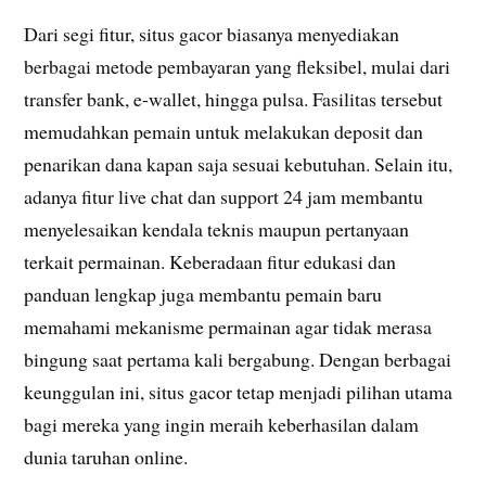
Dari segi fitur, situs gacor biasanya menyediakan
berbagai metode pembayaran yang fleksibel, mulai dari
transfer bank, e-wallet, hingga pulsa. Fasilitas tersebut
memudahkan pemain untuk melakukan deposit dan
penarikan dana kapan saja sesuai kebutuhan. Selain itu,
adanya fitur live chat dan support 24 jam membantu
menyelesaikan kendala teknis maupun pertanyaan
terkait permainan. Keberadaan fitur edukasi dan
panduan lengkap juga membantu pemain baru
memahami mekanisme permainan agar tidak merasa
bingung saat pertama kali bergabung. Dengan berbagai
keunggulan ini, situs gacor tetap menjadi pilihan utama
bagi mereka yang ingin meraih keberhasilan dalam
dunia taruhan online.