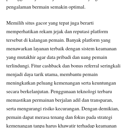
pengalaman bermain semakin optimal.
Memilih situs gacor yang tepat juga berarti
memperhatikan rekam jejak dan reputasi platform
tersebut di kalangan pemain. Banyak platform yang
menawarkan layanan terbaik dengan sistem keamanan
yang mutakhir agar data pribadi dan uang pemain
terlindungi. Fitur cashback dan bonus referral seringkali
menjadi daya tarik utama, membantu pemain
meningkatkan peluang kemenangan serta keuntungan
secara berkelanjutan. Penggunaan teknologi terbaru
memastikan permainan berjalan adil dan transparan,
serta mengurangi risiko kecurangan. Dengan demikian,
pemain dapat merasa tenang dan fokus pada strategi
kemenangan tanpa harus khawatir terhadap keamanan