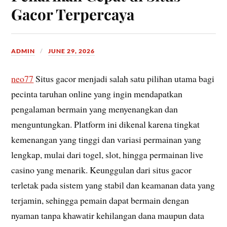
Gacor Terpercaya
ADMIN
JUNE 29, 2026
neo77
Situs gacor menjadi salah satu pilihan utama bagi
pecinta taruhan online yang ingin mendapatkan
pengalaman bermain yang menyenangkan dan
menguntungkan. Platform ini dikenal karena tingkat
kemenangan yang tinggi dan variasi permainan yang
lengkap, mulai dari togel, slot, hingga permainan live
casino yang menarik. Keunggulan dari situs gacor
terletak pada sistem yang stabil dan keamanan data yang
terjamin, sehingga pemain dapat bermain dengan
nyaman tanpa khawatir kehilangan dana maupun data