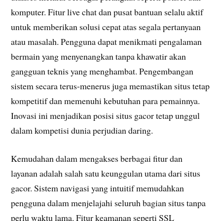
komputer. Fitur live chat dan pusat bantuan selalu aktif
untuk memberikan solusi cepat atas segala pertanyaan
atau masalah. Pengguna dapat menikmati pengalaman
bermain yang menyenangkan tanpa khawatir akan
gangguan teknis yang menghambat. Pengembangan
sistem secara terus-menerus juga memastikan situs tetap
kompetitif dan memenuhi kebutuhan para pemainnya.
Inovasi ini menjadikan posisi situs gacor tetap unggul
dalam kompetisi dunia perjudian daring.
Kemudahan dalam mengakses berbagai fitur dan
layanan adalah salah satu keunggulan utama dari situs
gacor. Sistem navigasi yang intuitif memudahkan
pengguna dalam menjelajahi seluruh bagian situs tanpa
perlu waktu lama. Fitur keamanan seperti SSL