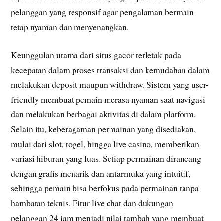
pelanggan yang responsif agar pengalaman bermain
tetap nyaman dan menyenangkan.
Keunggulan utama dari situs gacor terletak pada
kecepatan dalam proses transaksi dan kemudahan dalam
melakukan deposit maupun withdraw. Sistem yang user-
friendly membuat pemain merasa nyaman saat navigasi
dan melakukan berbagai aktivitas di dalam platform.
Selain itu, keberagaman permainan yang disediakan,
mulai dari slot, togel, hingga live casino, memberikan
variasi hiburan yang luas. Setiap permainan dirancang
dengan grafis menarik dan antarmuka yang intuitif,
sehingga pemain bisa berfokus pada permainan tanpa
hambatan teknis. Fitur live chat dan dukungan
pelanggan 24 jam menjadi nilai tambah yang membuat