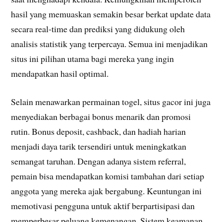
hasil yang memuaskan semakin besar berkat update data
secara real-time dan prediksi yang didukung oleh
analisis statistik yang terpercaya. Semua ini menjadikan
situs ini pilihan utama bagi mereka yang ingin
mendapatkan hasil optimal.
Selain menawarkan permainan togel, situs gacor ini juga
menyediakan berbagai bonus menarik dan promosi
rutin. Bonus deposit, cashback, dan hadiah harian
menjadi daya tarik tersendiri untuk meningkatkan
semangat taruhan. Dengan adanya sistem referral,
pemain bisa mendapatkan komisi tambahan dari setiap
anggota yang mereka ajak bergabung. Keuntungan ini
memotivasi pengguna untuk aktif berpartisipasi dan
memperbesar peluang kemenangan. Sistem keamanan