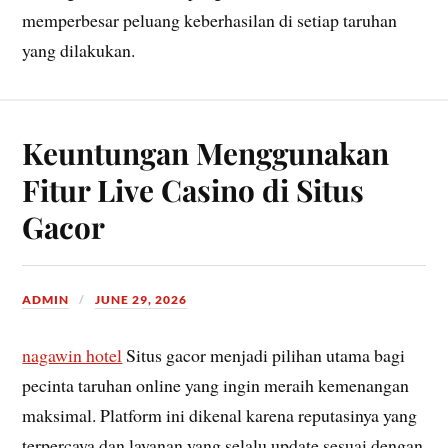
memperbesar peluang keberhasilan di setiap taruhan
yang dilakukan.
Keuntungan Menggunakan
Fitur Live Casino di Situs
Gacor
ADMIN
JUNE 29, 2026
nagawin hotel
Situs gacor menjadi pilihan utama bagi
pecinta taruhan online yang ingin meraih kemenangan
maksimal. Platform ini dikenal karena reputasinya yang
terpercaya dan layanan yang selalu update sesuai dengan