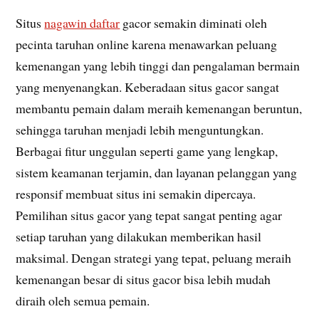
Situs
nagawin daftar
gacor semakin diminati oleh
pecinta taruhan online karena menawarkan peluang
kemenangan yang lebih tinggi dan pengalaman bermain
yang menyenangkan. Keberadaan situs gacor sangat
membantu pemain dalam meraih kemenangan beruntun,
sehingga taruhan menjadi lebih menguntungkan.
Berbagai fitur unggulan seperti game yang lengkap,
sistem keamanan terjamin, dan layanan pelanggan yang
responsif membuat situs ini semakin dipercaya.
Pemilihan situs gacor yang tepat sangat penting agar
setiap taruhan yang dilakukan memberikan hasil
maksimal. Dengan strategi yang tepat, peluang meraih
kemenangan besar di situs gacor bisa lebih mudah
diraih oleh semua pemain.