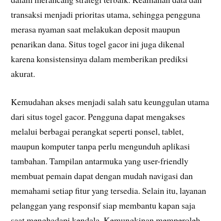
transaksi menjadi prioritas utama, sehingga pengguna
merasa nyaman saat melakukan deposit maupun
penarikan dana. Situs togel gacor ini juga dikenal
karena konsistensinya dalam memberikan prediksi
akurat.
Kemudahan akses menjadi salah satu keunggulan utama
dari situs togel gacor. Pengguna dapat mengakses
melalui berbagai perangkat seperti ponsel, tablet,
maupun komputer tanpa perlu mengunduh aplikasi
tambahan. Tampilan antarmuka yang user-friendly
membuat pemain dapat dengan mudah navigasi dan
memahami setiap fitur yang tersedia. Selain itu, layanan
pelanggan yang responsif siap membantu kapan saja
saat menghadapi kendala. Kemungkinan memperoleh