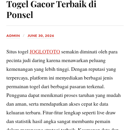
Togel Gacor Terbaik di
Ponsel
ADMIN
JUNE 30, 2026
Situs togel
JOGLOTOTO
semakin diminati oleh para
pecinta judi daring karena menawarkan peluang
kemenangan yang lebih tinggi. Dengan reputasi yang
terpercaya, platform ini menyediakan berbagai jenis
permainan togel dari berbagai pasaran terkenal.
Pengguna dapat menikmati proses taruhan yang mudah
dan aman, serta mendapatkan akses cepat ke data
keluaran terbaru. Fitur-fitur lengkap seperti live draw
dan statistik hasil angka sangat membantu pemain
dalam merancang strategi terbaik. Keamanan data dan