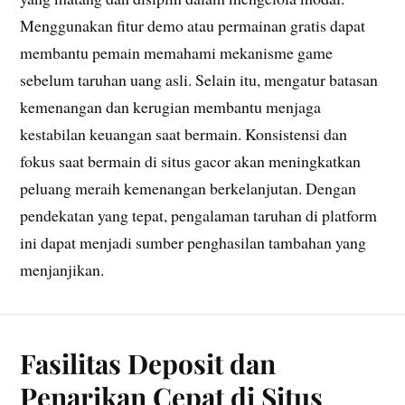
Menggunakan fitur demo atau permainan gratis dapat
membantu pemain memahami mekanisme game
sebelum taruhan uang asli. Selain itu, mengatur batasan
kemenangan dan kerugian membantu menjaga
kestabilan keuangan saat bermain. Konsistensi dan
fokus saat bermain di situs gacor akan meningkatkan
peluang meraih kemenangan berkelanjutan. Dengan
pendekatan yang tepat, pengalaman taruhan di platform
ini dapat menjadi sumber penghasilan tambahan yang
menjanjikan.
Fasilitas Deposit dan
Penarikan Cepat di Situs