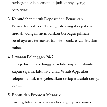
berbagai jenis permainan judi lainnya yang
bervariasi.
Kemudahan untuk Deposit dan Penarikan
Proses transaksi di TarungToto sangat cepat dan
mudah, dengan memberikan berbagai pilihan
pembayaran, termasuk transfer bank, e-wallet, dan
pulsa.
Layanan Pelanggan 24/7
Tim pelayanan pelanggan selalu siap membantu
kapan saja melalui live chat, WhatsApp, atau
telepon, untuk menyelesaikan setiap masalah dengan
cepat.
Bonus dan Promosi Menarik
TarungToto menyediakan berbagai jenis bonus