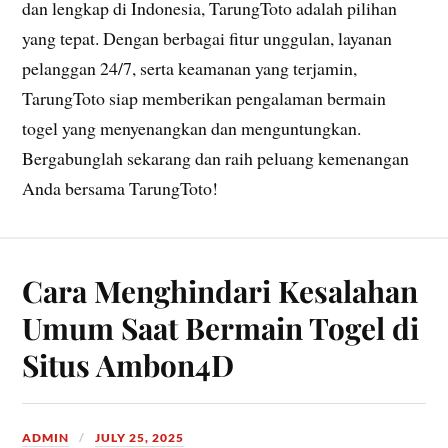
dan lengkap di Indonesia, TarungToto adalah pilihan
yang tepat. Dengan berbagai fitur unggulan, layanan
pelanggan 24/7, serta keamanan yang terjamin,
TarungToto siap memberikan pengalaman bermain
togel yang menyenangkan dan menguntungkan.
Bergabunglah sekarang dan raih peluang kemenangan
Anda bersama TarungToto!
Cara Menghindari Kesalahan
Umum Saat Bermain Togel di
Situs Ambon4D
ADMIN
JULY 25, 2025