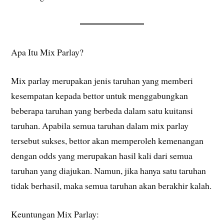
Apa Itu Mix Parlay?
Mix parlay merupakan jenis taruhan yang memberi
kesempatan kepada bettor untuk menggabungkan
beberapa taruhan yang berbeda dalam satu kuitansi
taruhan. Apabila semua taruhan dalam mix parlay
tersebut sukses, bettor akan memperoleh kemenangan
dengan odds yang merupakan hasil kali dari semua
taruhan yang diajukan. Namun, jika hanya satu taruhan
tidak berhasil, maka semua taruhan akan berakhir kalah.
Keuntungan Mix Parlay: