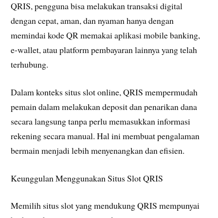
QRIS, pengguna bisa melakukan transaksi digital
dengan cepat, aman, dan nyaman hanya dengan
memindai kode QR memakai aplikasi mobile banking,
e-wallet, atau platform pembayaran lainnya yang telah
terhubung.
Dalam konteks situs slot online, QRIS mempermudah
pemain dalam melakukan deposit dan penarikan dana
secara langsung tanpa perlu memasukkan informasi
rekening secara manual. Hal ini membuat pengalaman
bermain menjadi lebih menyenangkan dan efisien.
Keunggulan Menggunakan Situs Slot QRIS
Memilih situs slot yang mendukung QRIS mempunyai