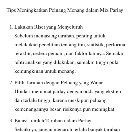
Tips Meningkatkan Peluang Menang dalam Mix Parlay
Lakukan Riset yang Menyeluruh
Sebelum memasang taruhan, penting untuk
melakukan penelitian tentang tim, statistik, performa
terakhir, cedera pemain, dan faktor lainnya. Semakin
teliti analisis yang dilakukan, semakin tinggi pula
kemungkinan untuk menang.
Pilih Taruhan dengan Peluang yang Wajar
Hindari membuat parlay dengan odds yang ekstrem
dan terlalu tinggi, karena meskipun peluang
kemenangannya besar, risikonya pun meningkat.
Batasi Jumlah Taruhan dalam Parlay
Sebaiknya, jangan menaruh terlalu banyak taruhan