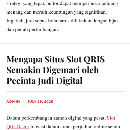
strategi yang tepat, bettor dapat memperbesar peluang
menang dan meraih keuntungan yang signifikan.
Ingatlah, judi sepak bola harus dilakukan dengan bijak
dan penuh pertimbangan.
Mengapa Situs Slot QRIS
Semakin Digemari oleh
Pecinta Judi Digital
ADMIN
JULY 29, 2025
Dalam perkembangan zaman digital yang pesat,
Slot
Qris Gacor
inovasi dalam arena perjudian online selalu