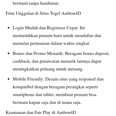
bermain tanpa hambatan.
Fitur Unggulan di Situs Togel Ambon4D
Login Mudah dan Registrasi Cepat: Ini
memudahkan pemain baru untuk mendaftar dan
memulai permainan dalam waktu singkat.
Bonus dan Promo Menarik: Beragam bonus deposit,
cashback, dan penawaran menarik lainnya dapat
meningkatkan peluang untuk menang.
Mobile Friendly: Desain situs yang responsif dan
kompatibel dengan beragam perangkat seperti
smartphone dan tablet, membuat pemain bisa
bermain kapan saja dan di mana saja.
Keamanan dan Fair Play di Ambon4D