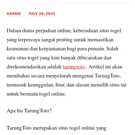
ADMIN
JULY 28, 2025
Dalam dunia perjudian online, keberadaan situs togel
yang terpercaya sangat penting untuk memastikan
keamanan dan kenyamanan bagi para pemain. Salah
satu situs togel yang kini banyak dibicarakan dan
direkomendasikan adalah
tarungtoto
. Artikel ini akan
membahas secara menyeluruh mengenai TarungToto,
termasuk keunggulan, fitur, dan alasan memilih situs ini
untuk bermain togel online.
Apa Itu TarungToto?
TarungToto merupakan situs togel online yang