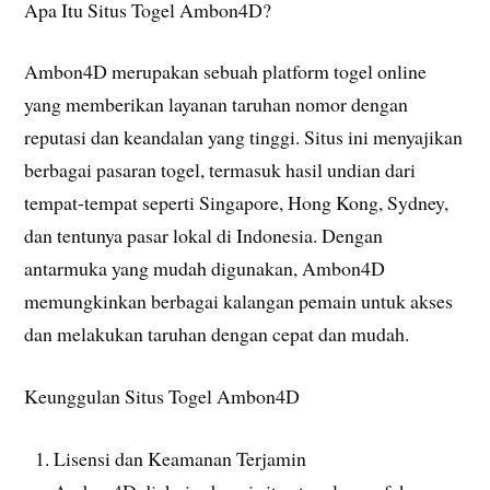
Apa Itu Situs Togel Ambon4D?
Ambon4D merupakan sebuah platform togel online
yang memberikan layanan taruhan nomor dengan
reputasi dan keandalan yang tinggi. Situs ini menyajikan
berbagai pasaran togel, termasuk hasil undian dari
tempat-tempat seperti Singapore, Hong Kong, Sydney,
dan tentunya pasar lokal di Indonesia. Dengan
antarmuka yang mudah digunakan, Ambon4D
memungkinkan berbagai kalangan pemain untuk akses
dan melakukan taruhan dengan cepat dan mudah.
Keunggulan Situs Togel Ambon4D
Lisensi dan Keamanan Terjamin