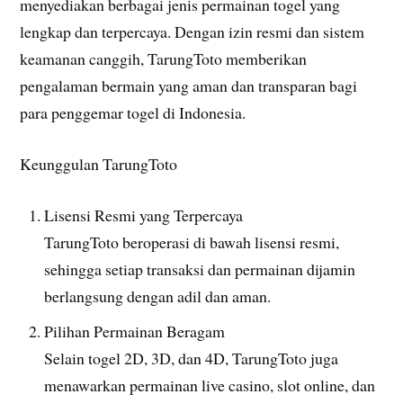
menyediakan berbagai jenis permainan togel yang
lengkap dan terpercaya. Dengan izin resmi dan sistem
keamanan canggih, TarungToto memberikan
pengalaman bermain yang aman dan transparan bagi
para penggemar togel di Indonesia.
Keunggulan TarungToto
Lisensi Resmi yang Terpercaya
TarungToto beroperasi di bawah lisensi resmi,
sehingga setiap transaksi dan permainan dijamin
berlangsung dengan adil dan aman.
Pilihan Permainan Beragam
Selain togel 2D, 3D, dan 4D, TarungToto juga
menawarkan permainan live casino, slot online, dan