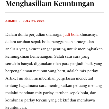
Menghasilkan Keuntungan
ADMIN
JULY 29, 2025
Dalam dunia perjudian olahraga,
judi bola
khususnya
dalam taruhan sepak bola, penggunaan strategi dan
analisis yang akurat sangat penting untuk meningkatkan
kemungkinan kemenangan. Salah satu cara yang
semakin banyak digunakan oleh para penjudi, baik yang
berpengalaman maupun yang baru, adalah mix parlay.
Artikel ini akan memberikan penjelasan mendetail
tentang bagaimana cara meningkatkan peluang menang
melalui panduan mix parlay, taruhan sepak bola, dan
kombinasi parlay terkini yang efektif dan membawa
keuntungan.