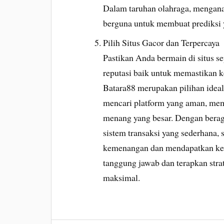
Dalam taruhan olahraga, menganal
berguna untuk membuat prediksi y
Pilih Situs Gacor dan Terpercaya
Pastikan Anda bermain di situs s
reputasi baik untuk memastikan
Batara88 merupakan pilihan ideal
mencari platform yang aman, memi
menang yang besar. Dengan beraga
sistem transaksi yang sederhana, 
kemenangan dan mendapatkan keu
tanggung jawab dan terapkan strat
maksimal.