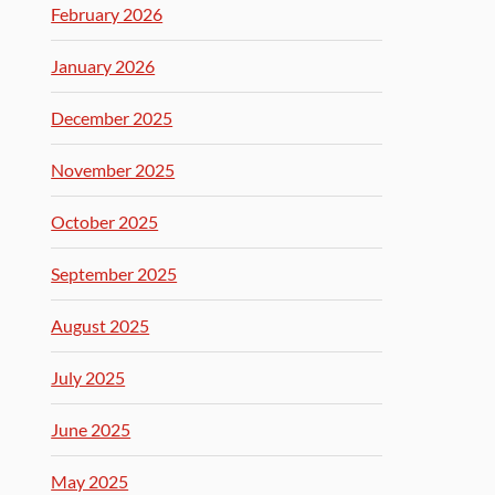
February 2026
January 2026
December 2025
November 2025
October 2025
September 2025
August 2025
July 2025
June 2025
May 2025