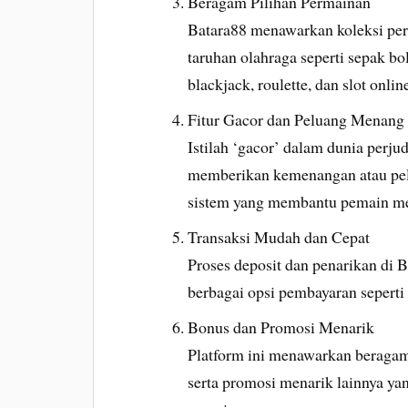
Beragam Pilihan Permainan
Batara88 menawarkan koleksi per
taruhan olahraga seperti sepak bol
blackjack, roulette, dan slot onlin
Fitur Gacor dan Peluang Menang
Istilah ‘gacor’ dalam dunia perju
memberikan kemenangan atau pelua
sistem yang membantu pemain me
Transaksi Mudah dan Cepat
Proses deposit dan penarikan di 
berbagai opsi pembayaran seperti t
Bonus dan Promosi Menarik
Platform ini menawarkan beragam
serta promosi menarik lainnya 