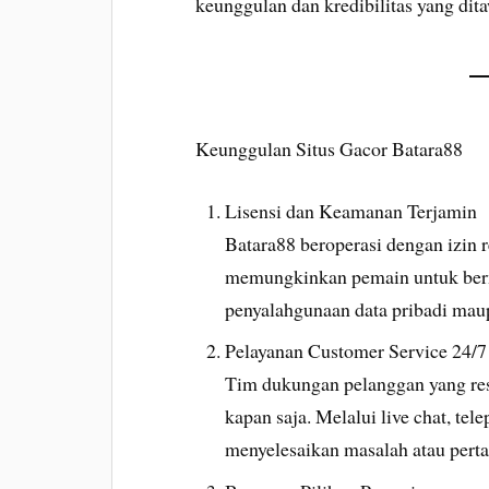
keunggulan dan kredibilitas yang dit
Keunggulan Situs Gacor Batara88
Lisensi dan Keamanan Terjamin
Batara88 beroperasi dengan izin r
memungkinkan pemain untuk berm
penyalahgunaan data pribadi mau
Pelayanan Customer Service 24/7
Tim dukungan pelanggan yang res
kapan saja. Melalui live chat, tel
menyelesaikan masalah atau perta