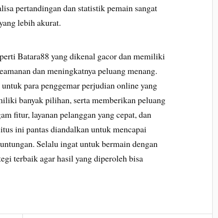
isa pertandingan dan statistik pemain sangat
ang lebih akurat.
eperti Batara88 yang dikenal gacor dan memiliki
 keamanan dan meningkatnya peluang menang.
 untuk para penggemar perjudian online yang
liki banyak pilihan, serta memberikan peluang
m fitur, layanan pelanggan yang cepat, dan
situs ini pantas diandalkan untuk mencapai
ntungan. Selalu ingat untuk bermain dengan
egi terbaik agar hasil yang diperoleh bisa