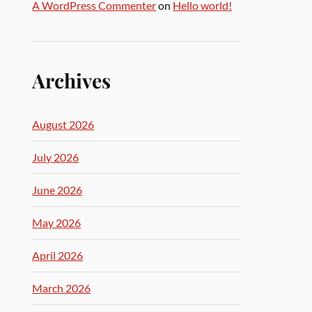
A WordPress Commenter
on
Hello world!
Archives
August 2026
July 2026
June 2026
May 2026
April 2026
March 2026