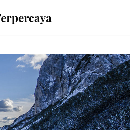
Terpercaya