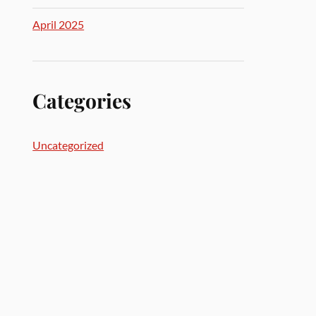
April 2025
Categories
Uncategorized