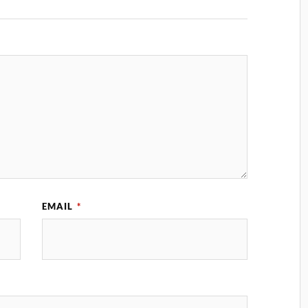
EMAIL
*