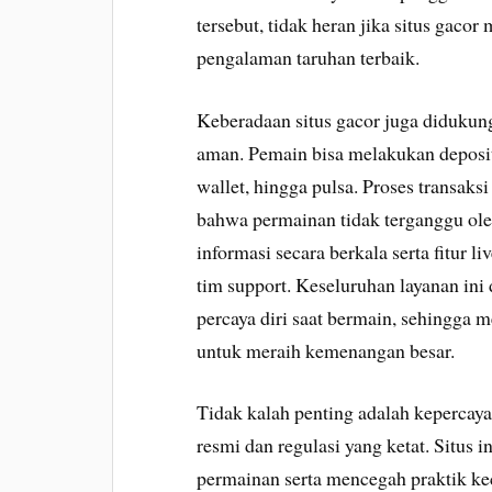
tersebut, tidak heran jika situs gaco
pengalaman taruhan terbaik.
Keberadaan situs gacor juga diduku
aman. Pemain bisa melakukan deposit 
wallet, hingga pulsa. Proses transak
bahwa permainan tidak terganggu oleh 
informasi secara berkala serta fitur
tim support. Keseluruhan layanan in
percaya diri saat bermain, sehingga 
untuk meraih kemenangan besar.
Tidak kalah penting adalah kepercaya
resmi dan regulasi yang ketat. Situs 
permainan serta mencegah praktik k