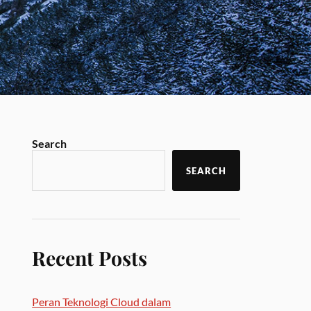
Search
SEARCH
Recent Posts
Peran Teknologi Cloud dalam