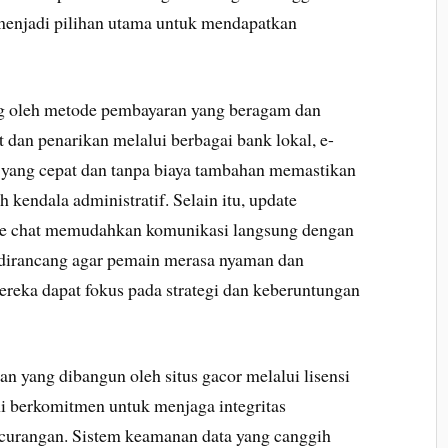
r menjadi pilihan utama untuk mendapatkan
ng oleh metode pembayaran yang beragam dan
dan penarikan melalui berbagai bank lokal, e-
si yang cepat dan tanpa biaya tambahan memastikan
kendala administratif. Selain itu, update
 live chat memudahkan komunikasi langsung dengan
i dirancang agar pemain merasa nyaman dan
mereka dapat fokus pada strategi dan keberuntungan
an yang dibangun oleh situs gacor melalui lisensi
ini berkomitmen untuk menjaga integritas
ecurangan. Sistem keamanan data yang canggih