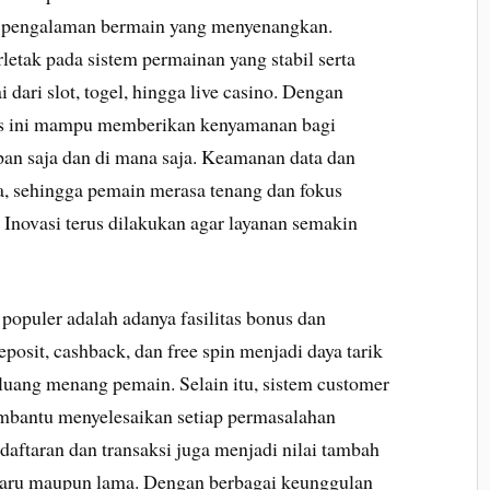
n pengalaman bermain yang menyenangkan.
letak pada sistem permainan yang stabil serta
 dari slot, togel, hingga live casino. Dengan
tus ini mampu memberikan kenyamanan bagi
an saja dan di mana saja. Keamanan data dan
ma, sehingga pemain merasa tenang dan fokus
Inovasi terus dilakukan agar layanan semakin
 populer adalah adanya fasilitas bonus dan
posit, cashback, dan free spin menjadi daya tarik
ang menang pemain. Selain itu, sistem customer
mbantu menyelesaikan setiap permasalahan
aftaran dan transaksi juga menjadi nilai tambah
baru maupun lama. Dengan berbagai keunggulan