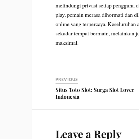
melindungi privasi setiap pengguna d
play, pemain merasa dihormati dan di
online yang terpercaya. Keseluruhan 
sekadar tempat bermain, melainkan j
maksimal.
PREVIOUS
Situs Toto Slot: Surga Slot Lover
Indonesia
Leave a Reply