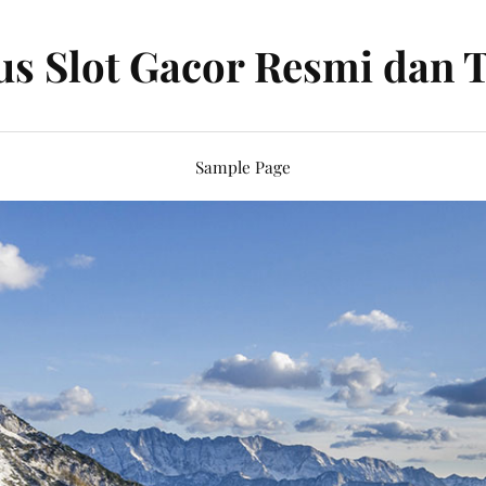
tus Slot Gacor Resmi dan 
Sample Page