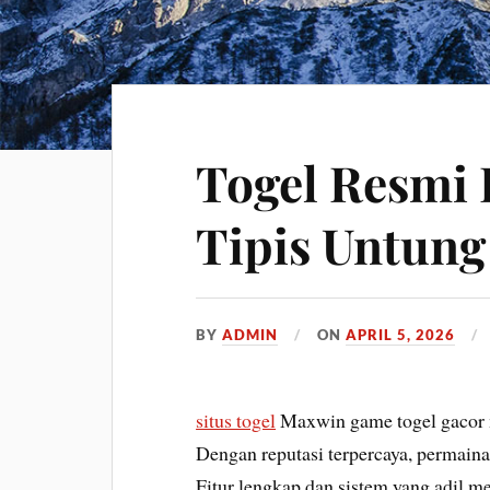
Togel Resmi
Tipis Untung
BY
ADMIN
ON
APRIL 5, 2026
situs togel
Maxwin game togel gacor me
Dengan reputasi terpercaya, permain
Fitur lengkap dan sistem yang adil