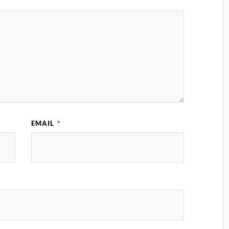
EMAIL
*