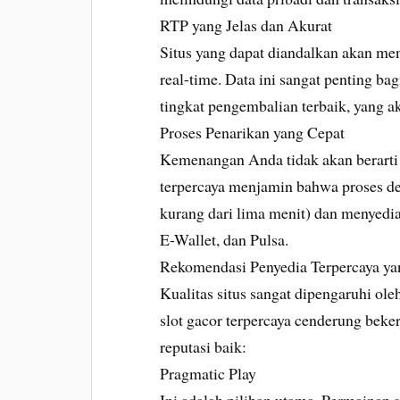
RTP yang Jelas dan Akurat
Situs yang dapat diandalkan akan me
real-time. Data ini sangat penting b
tingkat pengembalian terbaik, yang
Proses Penarikan yang Cepat
Kemenangan Anda tidak akan berarti j
terpercaya menjamin bahwa proses de
kurang dari lima menit) dan menyedia
E-Wallet, dan Pulsa.
Rekomendasi Penyedia Terpercaya ya
Kualitas situs sangat dipengaruhi ol
slot gacor terpercaya cenderung bek
reputasi baik:
Pragmatic Play