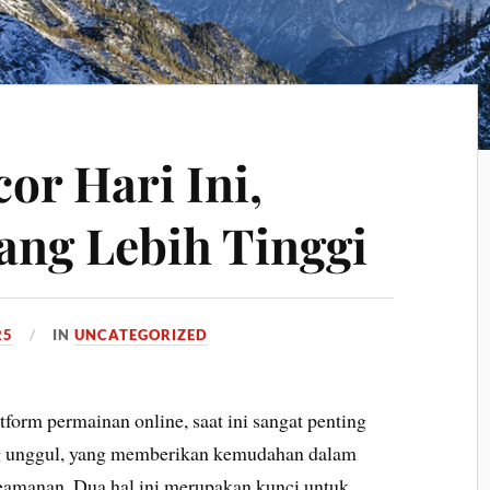
cor Hari Ini,
ng Lebih Tinggi
25
IN
UNCATEGORIZED
tform permainan online, saat ini sangat penting
ng unggul, yang memberikan kemudahan dalam
amanan. Dua hal ini merupakan kunci untuk