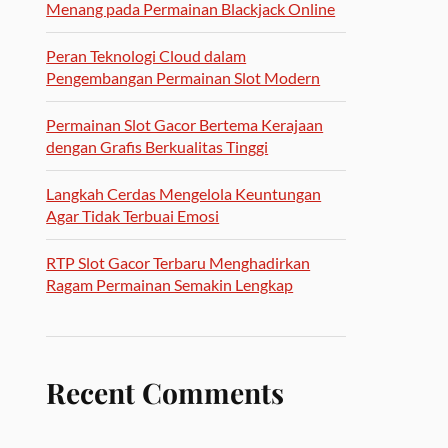
Menang pada Permainan Blackjack Online
Peran Teknologi Cloud dalam
Pengembangan Permainan Slot Modern
Permainan Slot Gacor Bertema Kerajaan
dengan Grafis Berkualitas Tinggi
Langkah Cerdas Mengelola Keuntungan
Agar Tidak Terbuai Emosi
RTP Slot Gacor Terbaru Menghadirkan
Ragam Permainan Semakin Lengkap
Recent Comments