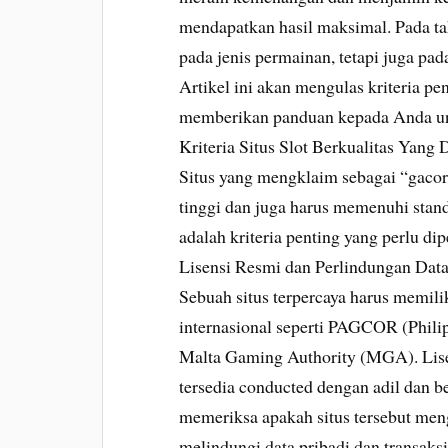
mendapatkan hasil maksimal. Pada ta
pada jenis permainan, tetapi juga pada
Artikel ini akan mengulas kriteria pen
memberikan panduan kepada Anda unt
Kriteria Situs Slot Berkualitas Yang
Situs yang mengklaim sebagai “gaco
tinggi dan juga harus memenuhi stand
adalah kriteria penting yang perlu dip
Lisensi Resmi dan Perlindungan Dat
Sebuah situs terpercaya harus memilik
internasional seperti PAGCOR (Phil
Malta Gaming Authority (MGA). Lis
tersedia conducted dengan adil dan be
memeriksa apakah situs tersebut men
melindungi data pribadi dan transaks