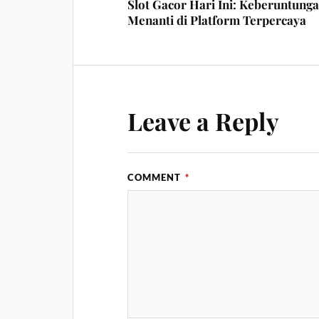
Slot Gacor Hari Ini: Keberuntung
Menanti di Platform Terpercaya
Leave a Reply
COMMENT
*