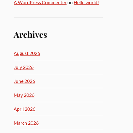
A WordPress Commenter
on
Hello world!
Archives
August 2026
July 2026
June 2026
May 2026
April 2026
March 2026