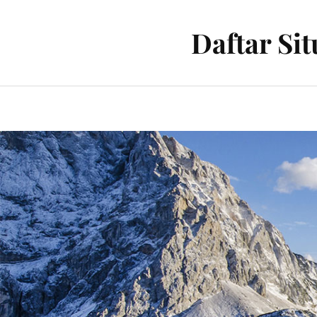
Daftar Si