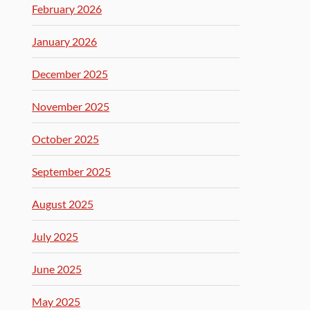
February 2026
January 2026
December 2025
November 2025
October 2025
September 2025
August 2025
July 2025
June 2025
May 2025