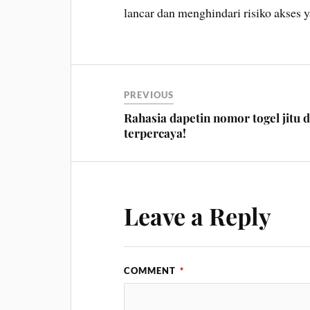
lancar dan menghindari risiko akses ya
PREVIOUS
Rahasia dapetin nomor togel jitu 
terpercaya!
Leave a Reply
COMMENT
*