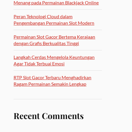
Menang pada Permainan Blackjack Online
Peran Teknologi Cloud dalam
Pengembangan Permainan Slot Modern
Permainan Slot Gacor Bertema Kerajaan
dengan Grafis Berkualitas Tinggi
Langkah Cerdas Mengelola Keuntungan
Agar Tidak Terbuai Emosi
RTP Slot Gacor Terbaru Menghadirkan
Ragam Permainan Semakin Lengkap
Recent Comments