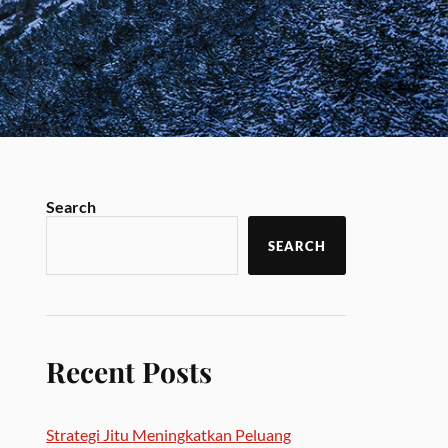
Search
SEARCH
Recent Posts
Strategi Jitu Meningkatkan Peluang