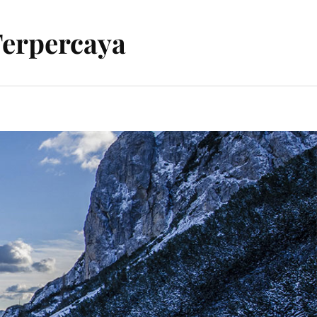
Terpercaya