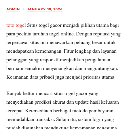
ADMIN
JANUARY 30, 2026
toto togel
Situs togel gacor menjadi pilihan utama bagi
para pecinta taruhan togel online. Dengan reputasi yang
terpercaya, situs ini menawarkan peluang besar untuk
mendapatkan kemenangan. Fitur lengkap dan layanan
pelanggan yang responsif menjadikan pengalaman
bermain semakin menyenangkan dan menguntungkan.
Keamanan data pribadi juga menjadi prioritas utama.
Banyak bettor mencari situs togel gacor yang
menyediakan prediksi akurat dan update hasil keluaran
tercepat. Ketersediaan berbagai metode pembayaran
memudahkan transaksi. Selain itu, sistem login yang
mudah digunakan mendukung kenyamanan pengguna