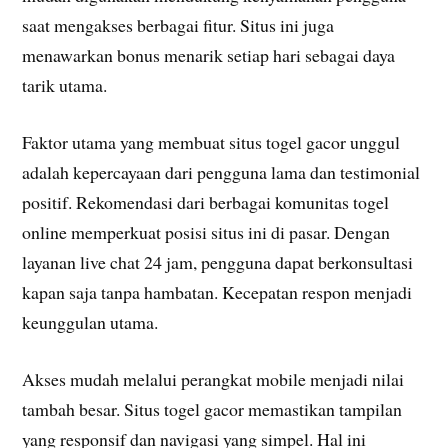
saat mengakses berbagai fitur. Situs ini juga
menawarkan bonus menarik setiap hari sebagai daya
tarik utama.
Faktor utama yang membuat situs togel gacor unggul
adalah kepercayaan dari pengguna lama dan testimonial
positif. Rekomendasi dari berbagai komunitas togel
online memperkuat posisi situs ini di pasar. Dengan
layanan live chat 24 jam, pengguna dapat berkonsultasi
kapan saja tanpa hambatan. Kecepatan respon menjadi
keunggulan utama.
Akses mudah melalui perangkat mobile menjadi nilai
tambah besar. Situs togel gacor memastikan tampilan
yang responsif dan navigasi yang simpel. Hal ini