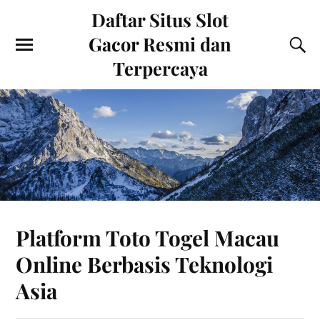
Daftar Situs Slot
Gacor Resmi dan
Terpercaya
Platform Toto Togel Macau
Online Berbasis Teknologi
Asia