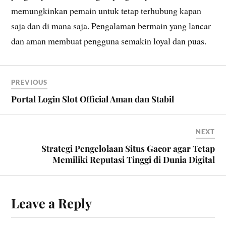
memungkinkan pemain untuk tetap terhubung kapan
saja dan di mana saja. Pengalaman bermain yang lancar
dan aman membuat pengguna semakin loyal dan puas.
PREVIOUS
Portal Login Slot Official Aman dan Stabil
NEXT
Strategi Pengelolaan Situs Gacor agar Tetap
Memiliki Reputasi Tinggi di Dunia Digital
Leave a Reply