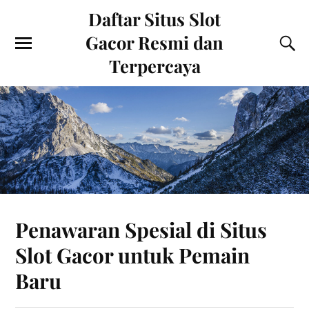
Daftar Situs Slot
Gacor Resmi dan
Terpercaya
Penawaran Spesial di Situs
Slot Gacor untuk Pemain
Baru