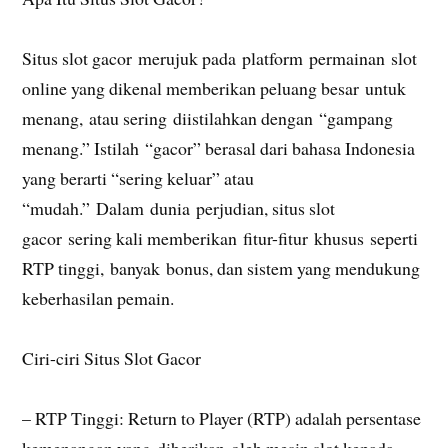
Situs slot gacor merujuk pada platform permainan slot
online yang dikenal memberikan peluang besar untuk
menang, atau sering diistilahkan dengan “gampang
menang.” Istilah “gacor” berasal dari bahasa Indonesia
yang berarti “sering keluar” atau
“mudah.” Dalam dunia perjudian, situs slot
gacor sering kali memberikan fitur-fitur khusus seperti
RTP tinggi, banyak bonus, dan sistem yang mendukung
keberhasilan pemain.
Ciri-ciri Situs Slot Gacor
– RTP Tinggi: Return to Player (RTP) adalah persentase