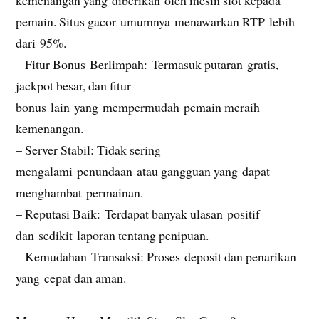
kemenangan yang diberikan oleh mesin slot kepada
pemain. Situs gacor umumnya menawarkan RTP lebih
dari 95%.
– Fitur Bonus Berlimpah: Termasuk putaran gratis,
jackpot besar, dan fitur
bonus lain yang mempermudah pemain meraih
kemenangan.
– Server Stabil: Tidak sering
mengalami penundaan atau gangguan yang dapat
menghambat permainan.
– Reputasi Baik: Terdapat banyak ulasan positif
dan sedikit laporan tentang penipuan.
– Kemudahan Transaksi: Proses deposit dan penarikan
yang cepat dan aman.