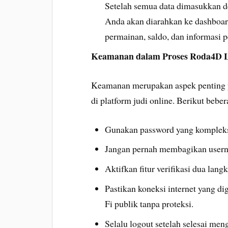
Setelah semua data dimasukkan den
Anda akan diarahkan ke dashboard
permainan, saldo, dan informasi p
Keamanan dalam Proses Roda4D 
Keamanan merupakan aspek penting y
di platform judi online. Berikut beber
Gunakan password yang kompleks d
Jangan pernah membagikan usern
Aktifkan fitur verifikasi dua langk
Pastikan koneksi internet yang di
Fi publik tanpa proteksi.
Selalu logout setelah selesai me