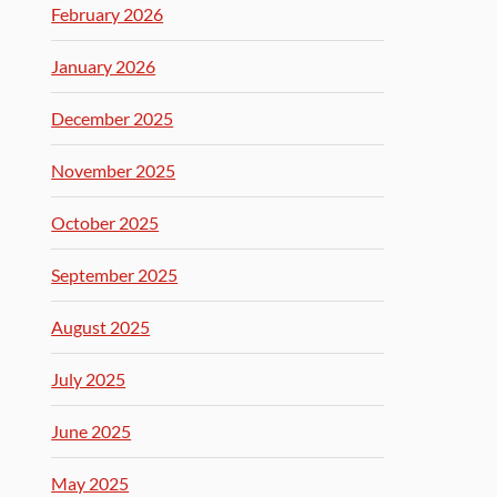
February 2026
January 2026
December 2025
November 2025
October 2025
September 2025
August 2025
July 2025
June 2025
May 2025