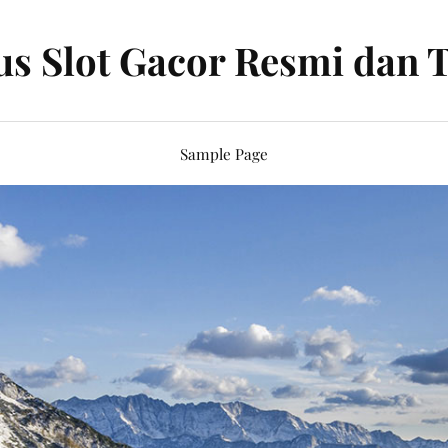
tus Slot Gacor Resmi dan 
Sample Page