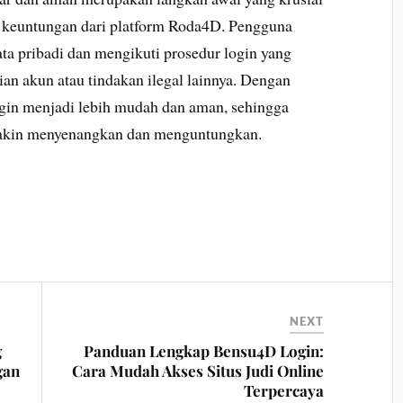
n keuntungan dari platform Roda4D. Pengguna
ta pribadi dan mengikuti prosedur login yang
rian akun atau tindakan ilegal lainnya. Dengan
ogin menjadi lebih mudah dan aman, sehingga
akin menyenangkan dan menguntungkan.
NEXT
g
Panduan Lengkap Bensu4D Login:
gan
Cara Mudah Akses Situs Judi Online
Terpercaya