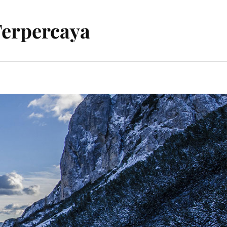
Terpercaya