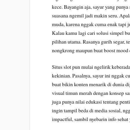
kece. Bayangin aja, sayur yang punya 
suasana ngemil jadi makin seru. Apala
muda, karena nggak cuma enak tapi ju
Kalau kamu lagi cari solusi simpel bu
pilihan utama. Rasanya gurih segar, 
nongkrong maupun buat boost mood d
Situs slot pun mulai ngelirik kebera
kekinian. Pasalnya, sayur ini nggak c
buat bikin konten menarik di dunia d
visual timun merah dengan konsep sa
juga punya nilai edukasi tentang pent
ingin tampil beda di media sosial, ng
impactful, sambil nyebarin info sehat