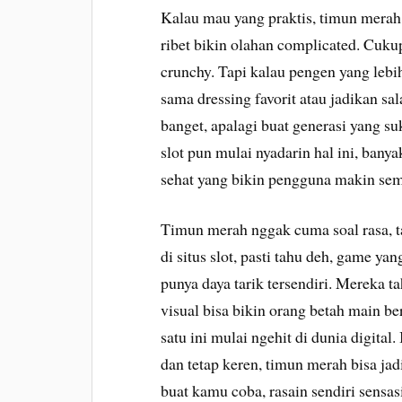
Kalau mau yang praktis, timun merah 
ribet bikin olahan complicated. Cukup
crunchy. Tapi kalau pengen yang lebih
sama dressing favorit atau jadikan sal
banget, apalagi buat generasi yang suk
slot pun mulai nyadarin hal ini, ban
sehat yang bikin pengguna makin sem
Timun merah nggak cuma soal rasa, t
di situs slot, pasti tahu deh, game ya
punya daya tarik tersendiri. Mereka t
visual bisa bikin orang betah main b
satu ini mulai ngehit di dunia digital.
dan tetap keren, timun merah bisa jad
buat kamu coba, rasain sendiri sensasi