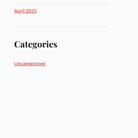
April 2025
Categories
Uncategorized