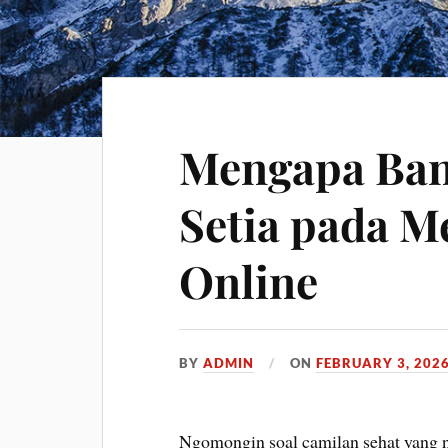
Mengapa Ban
Setia pada M
Online
BY
ADMIN
ON
FEBRUARY 3, 202
Ngomongin soal camilan sehat yang n