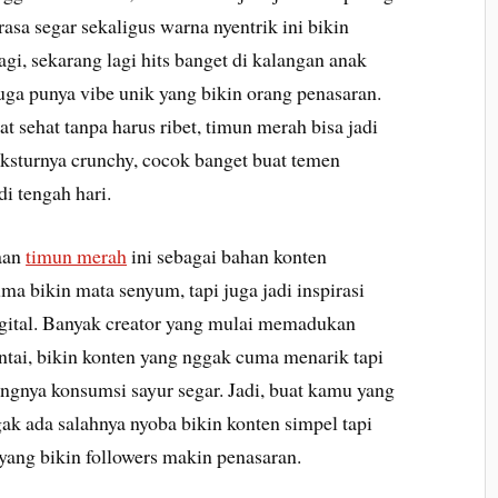
rasa segar sekaligus warna nyentrik ini bikin
gi, sekarang lagi hits banget di kalangan anak
ga punya vibe unik yang bikin orang penasaran.
at sehat tanpa harus ribet, timun merah bisa jadi
teksturnya crunchy, cocok banget buat temen
i tengah hari.
daan
timun merah
ini sebagai bahan konten
uma bikin mata senyum, tapi juga jadi inspirasi
igital. Banyak creator yang mulai memadukan
ntai, bikin konten yang nggak cuma menarik tapi
ingnya konsumsi sayur segar. Jadi, buat kamu yang
gak ada salahnya nyoba bikin konten simpel tapi
 yang bikin followers makin penasaran.