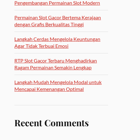
Pengembangan Permainan Slot Modern
Permainan Slot Gacor Bertema Kerajaan
dengan Grafis Berkualitas Tinggi
Langkah Cerdas Mengelola Keuntungan
Agar Tidak Terbuai Emosi
RTP Slot Gacor Terbaru Menghadirkan
Ragam Permainan Semakin Lengkap
Langkah Mudah Mengelola Modal untuk
Mencapai Kemenangan Optimal
Recent Comments