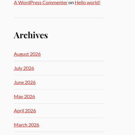
A WordPress Commenter
on
Hello world!
Archives
August 2026
July 2026
June 2026
May 2026
April 2026
March 2026