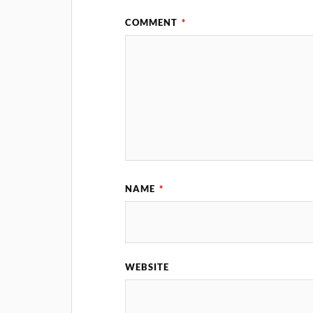
COMMENT
*
NAME
*
WEBSITE