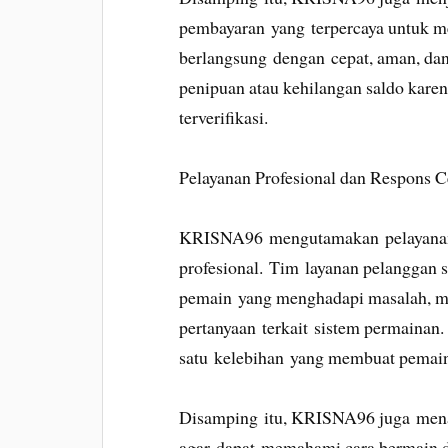
pembayaran yang terpercaya untuk m
berlangsung dengan cepat, aman, dan 
penipuan atau kehilangan saldo karen
terverifikasi.
Pelayanan Profesional dan Respons C
KRISNA96 mengutamakan pelayanan 
profesional. Tim layanan pelanggan 
pemain yang menghadapi masalah, mu
pertanyaan terkait sistem permainan.
satu kelebihan yang membuat pemain
Disamping itu, KRISNA96 juga men
agar dapat memahami cara bermain da