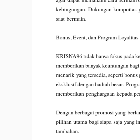
kebingungan. Dukungan kompoitas y
saat bermain.
Bonus, Event, dan Program Loyalita
KRISNA96 tidak hanya fokus pada k
memberikan banyak keuntungan bagi
menarik yang tersedia, seperti bonus
eksklusif dengan hadiah besar. Progr
memberikan penghargaan kepada pem
Dengan berbagai promosi yang berla
pilihan utama bagi siapa saja yang 
tambahan.