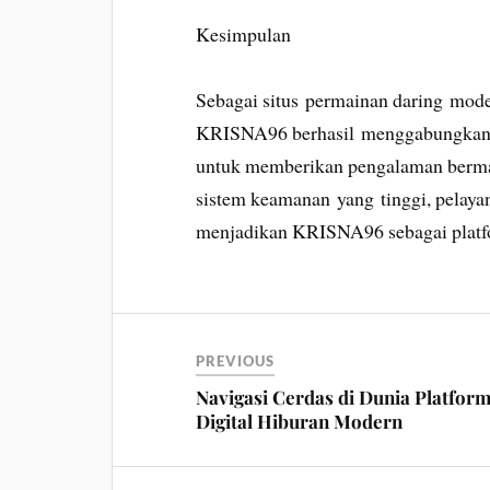
Kesimpulan
Sebagai situs permainan daring moder
KRISNA96 berhasil menggabungkan te
untuk memberikan pengalaman berma
sistem keamanan yang tinggi, pelaya
menjadikan KRISNA96 sebagai platfor
PREVIOUS
Navigasi Cerdas di Dunia Platfor
Digital Hiburan Modern