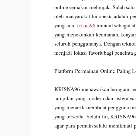
online semakin melonjak. Salah satu
oleh masyarakat Indonesia adalah pe
yang ada,
krisna96
muncul sebagai si
yang menekankan keamanan, kenyama
seluruh penggunanya. Dengan teknol
menjadi lokasi favorit bagi pencinta 
Platform Permainan Online Paling 
KRISNA96 menawarkan beragam jeni
tampilan yang modern dan sistem ya
yang menarik membuat pengguna mera
yang tersedia. Selain itu, KRISNA96 
agar para pemain selalu menikmati 