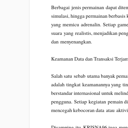
Berbagai jenis permainan dapat dite
simulasi, hingga permainan berbasis 
yang memicu adrenalin. Setiap game 
suara yang realistis, menjadikan pe
dan menyenangkan.
Keamanan Data dan Transaksi Terja
Salah satu sebab utama banyak pe
adalah tingkat keamanannya yang tin
berstandar internasional untuk melin
pengguna. Setiap kegiatan pemain d
mencegah kebocoran data atau aktiv
Disamping itu, KRISNA96 juga menja