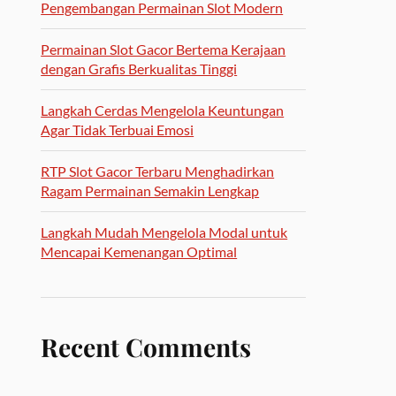
Pengembangan Permainan Slot Modern
Permainan Slot Gacor Bertema Kerajaan
dengan Grafis Berkualitas Tinggi
Langkah Cerdas Mengelola Keuntungan
Agar Tidak Terbuai Emosi
RTP Slot Gacor Terbaru Menghadirkan
Ragam Permainan Semakin Lengkap
Langkah Mudah Mengelola Modal untuk
Mencapai Kemenangan Optimal
Recent Comments