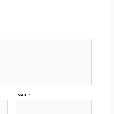
EMAIL
*