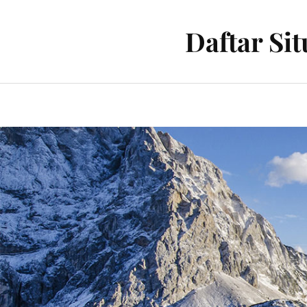
Daftar Si