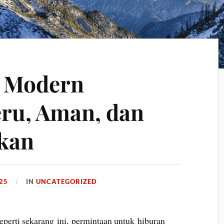
 Modern
eru, Aman, dan
kan
25
IN
UNCATEGORIZED
eperti sekarang ini, permintaan untuk hiburan