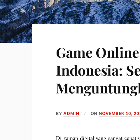
Game Online
Indonesia: S
Menguntung
BY
ADMIN
ON
NOVEMBER 10, 20
Di zaman digital yang sangat cepat s