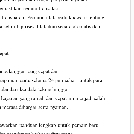
emastikan semua transaksi
transparan. Pemain tidak perlu khawatir tentang
a seluruh proses dilakukan secara otomatis dan
epat
pelanggan yang cepat dan
siap membantu selama 24 jam sehari untuk para
lai dari kendala teknis hingga
 Layanan yang ramah dan cepat ini menjadi salah
 merasa dihargai serta nyaman.
awarkan panduan lengkap untuk pemain baru
n menikmati berbagai fitur tanpa