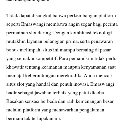
Tidak dapat disangkal bahwa perkembangan platform
seperti Emaswangi membawa angin segar bagi pecinta
permainan slot daring. Dengan kombinasi teknologi
mutakhir, layanan pelanggan prima, serta penawaran
bonus melimpah, situs ini mampu bersaing di pasar
yang semakin kompetitif. Para pemain kini tidak perlu
khawatir tentang keamanan maupun kenyamanan saat
menjajal keberuntungan mereka. Jika Anda mencari
situs slot yang handal dan penuh inovasi, Emaswangi
hadir sebagai jawaban terbaik yang patut dicoba.
Rasakan sensasi berbeda dan raih kemenangan besar
melalui platform yang menawarkan pengalaman
bermain tak terlupakan ini.