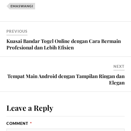
EMASWANGI
PREVIOUS
Kuasai Bandar Togel Online dengan Cara Bermain
Profesional dan Lebih Efisien
NEXT
Tempat Main Android dengan Tampilan Ringan dan
Elegan
Leave a Reply
COMMENT
*