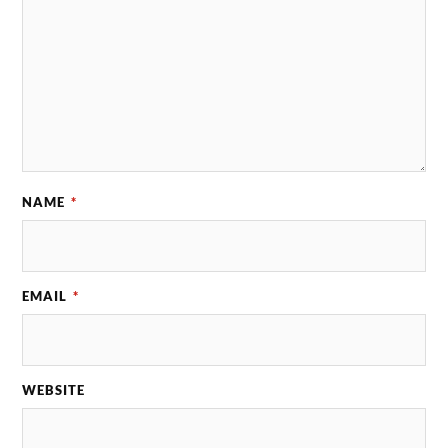
NAME
*
EMAIL
*
WEBSITE