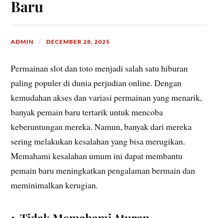
Baru
ADMIN
DECEMBER 28, 2025
Permainan slot dan toto menjadi salah satu hiburan
paling populer di dunia perjudian online. Dengan
kemudahan akses dan variasi permainan yang menarik,
banyak pemain baru tertarik untuk mencoba
keberuntungan mereka. Namun, banyak dari mereka
sering melakukan kesalahan yang bisa merugikan.
Memahami kesalahan umum ini dapat membantu
pemain baru meningkatkan pengalaman bermain dan
meminimalkan kerugian.
1. Tidak Memahami Aturan