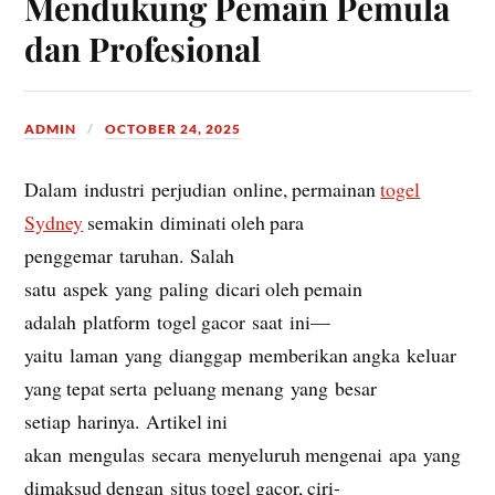
Mendukung Pemain Pemula
dan Profesional
ADMIN
OCTOBER 24, 2025
Dalam industri perjudian online, permainan
togel
Sydney
semakin diminati oleh para
penggemar taruhan. Salah
satu aspek yang paling dicari oleh pemain
adalah platform togel gacor saat ini—
yaitu laman yang dianggap memberikan angka keluar
yang tepat serta peluang menang yang besar
setiap harinya. Artikel ini
akan mengulas secara menyeluruh mengenai apa yang
dimaksud dengan situs togel gacor, ciri-