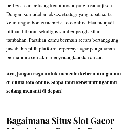
berbeda dan peluang keuntungan yang menjanjikan.
Dengan kemudahan akses, strategi yang tepat, serta
keuntungan bonus menarik, toto online bisa menjadi
pilihan hiburan sekaligus sumber penghasilan
tambahan. Pastikan kamu bermain secara bertanggung
jawab dan pilih platform terpercaya agar pengalaman
bermainmu semakin menyenangkan dan aman.
Ayo, jangan ragu untuk mencoba keberuntunganmu
di dunia toto online. Siapa tahu keberuntunganmu
sedang menanti di depan!
Bagaimana Situs Slot Gacor