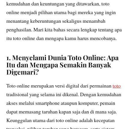
kemudahan dan keuntungan yang ditawarkan, toto
online menjadi pilihan utama bagi mereka yang ingin
menantang keberuntungan sekaligus menambah
penghasilan. Mari kita bahas secara lengkap tentang apa
itu toto online dan mengapa kamu harus mencobanya.
1. Menyelami Dunia Toto Online: Apa
Itu dan Mengapa Semakin Banyak
Digemari?
Toto online merupakan versi digital dari permainan
toto
tradisional yang selama ini dikenal. Dengan kemudahan
akses melalui smartphone ataupun komputer, pemain
dapat memasang taruhan kapan saja dan di mana saja.
Keunggulan utama dari toto online adalah kecepatan
transaksi, pilihan taruhan yang beragam, serta sistem