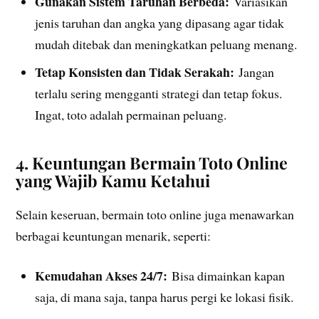
Gunakan Sistem Taruhan Berbeda:
Variasikan
jenis taruhan dan angka yang dipasang agar tidak
mudah ditebak dan meningkatkan peluang menang.
Tetap Konsisten dan Tidak Serakah:
Jangan
terlalu sering mengganti strategi dan tetap fokus.
Ingat, toto adalah permainan peluang.
4. Keuntungan Bermain Toto Online
yang Wajib Kamu Ketahui
Selain keseruan, bermain toto online juga menawarkan
berbagai keuntungan menarik, seperti:
Kemudahan Akses 24/7:
Bisa dimainkan kapan
saja, di mana saja, tanpa harus pergi ke lokasi fisik.