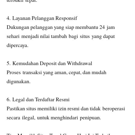
4. Layanan Pelanggan Responsif
Dukungan pelanggan yang siap membantu 24 jam
sehari menjadi nilai tambah bagi situs yang dapat
dipercaya.
5. Kemudahan Deposit dan Withdrawal
Proses transaksi yang aman, cepat, dan mudah
digunakan.
6. Legal dan Terdaftar Resmi
Pastikan situs memiliki izin resmi dan tidak beroperasi
secara ilegal, untuk menghindari penipuan.