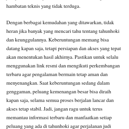
hambatan teknis yang tidak terduga.
Dengan berbagai kemudahan yang ditawarkan, tidak
heran jika banyak yang mencari tahu tentang tahunhoki
dan keunggulannya. Keberuntungan memang bisa
datang kapan saja, tetapi persiapan dan akses yang tepat
akan menentukan hasil akhirnya. Pastikan untuk selalu
menggunakan link resmi dan mengikuti perkembangan
terbaru agar pengalaman bermain tetap aman dan
menyenangkan. Saat keberuntungan sedang dalam
genggaman, peluang kemenangan besar bisa diraih
kapan saja, selama semua proses berjalan lancar dan
akses tetap stabil. Jadi, jangan ragu untuk terus
memantau informasi terbaru dan manfaatkan setiap
peluang yang ada di tahunhoki agar perjalanan judi