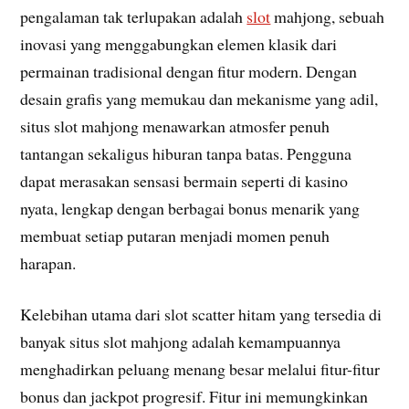
pengalaman tak terlupakan adalah
slot
mahjong, sebuah
inovasi yang menggabungkan elemen klasik dari
permainan tradisional dengan fitur modern. Dengan
desain grafis yang memukau dan mekanisme yang adil,
situs slot mahjong menawarkan atmosfer penuh
tantangan sekaligus hiburan tanpa batas. Pengguna
dapat merasakan sensasi bermain seperti di kasino
nyata, lengkap dengan berbagai bonus menarik yang
membuat setiap putaran menjadi momen penuh
harapan.
Kelebihan utama dari slot scatter hitam yang tersedia di
banyak situs slot mahjong adalah kemampuannya
menghadirkan peluang menang besar melalui fitur-fitur
bonus dan jackpot progresif. Fitur ini memungkinkan