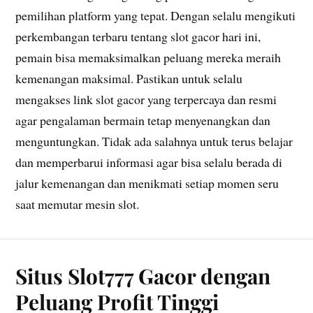
pemilihan platform yang tepat. Dengan selalu mengikuti
perkembangan terbaru tentang slot gacor hari ini,
pemain bisa memaksimalkan peluang mereka meraih
kemenangan maksimal. Pastikan untuk selalu
mengakses link slot gacor yang terpercaya dan resmi
agar pengalaman bermain tetap menyenangkan dan
menguntungkan. Tidak ada salahnya untuk terus belajar
dan memperbarui informasi agar bisa selalu berada di
jalur kemenangan dan menikmati setiap momen seru
saat memutar mesin slot.
Situs Slot777 Gacor dengan
Peluang Profit Tinggi