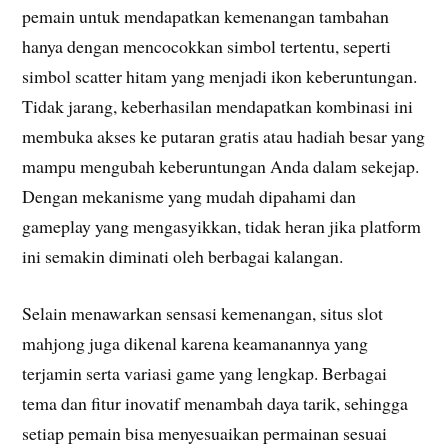
pemain untuk mendapatkan kemenangan tambahan
hanya dengan mencocokkan simbol tertentu, seperti
simbol scatter hitam yang menjadi ikon keberuntungan.
Tidak jarang, keberhasilan mendapatkan kombinasi ini
membuka akses ke putaran gratis atau hadiah besar yang
mampu mengubah keberuntungan Anda dalam sekejap.
Dengan mekanisme yang mudah dipahami dan
gameplay yang mengasyikkan, tidak heran jika platform
ini semakin diminati oleh berbagai kalangan.
Selain menawarkan sensasi kemenangan, situs slot
mahjong juga dikenal karena keamanannya yang
terjamin serta variasi game yang lengkap. Berbagai
tema dan fitur inovatif menambah daya tarik, sehingga
setiap pemain bisa menyesuaikan permainan sesuai