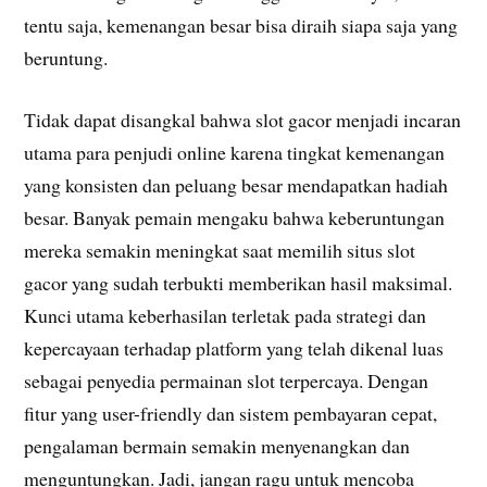
tentu saja, kemenangan besar bisa diraih siapa saja yang
beruntung.
Tidak dapat disangkal bahwa slot gacor menjadi incaran
utama para penjudi online karena tingkat kemenangan
yang konsisten dan peluang besar mendapatkan hadiah
besar. Banyak pemain mengaku bahwa keberuntungan
mereka semakin meningkat saat memilih situs slot
gacor yang sudah terbukti memberikan hasil maksimal.
Kunci utama keberhasilan terletak pada strategi dan
kepercayaan terhadap platform yang telah dikenal luas
sebagai penyedia permainan slot terpercaya. Dengan
fitur yang user-friendly dan sistem pembayaran cepat,
pengalaman bermain semakin menyenangkan dan
menguntungkan. Jadi, jangan ragu untuk mencoba