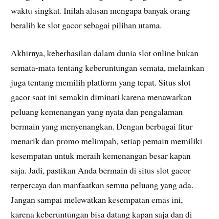
waktu singkat. Inilah alasan mengapa banyak orang
beralih ke slot gacor sebagai pilihan utama.
Akhirnya, keberhasilan dalam dunia slot online bukan
semata-mata tentang keberuntungan semata, melainkan
juga tentang memilih platform yang tepat. Situs slot
gacor saat ini semakin diminati karena menawarkan
peluang kemenangan yang nyata dan pengalaman
bermain yang menyenangkan. Dengan berbagai fitur
menarik dan promo melimpah, setiap pemain memiliki
kesempatan untuk meraih kemenangan besar kapan
saja. Jadi, pastikan Anda bermain di situs slot gacor
terpercaya dan manfaatkan semua peluang yang ada.
Jangan sampai melewatkan kesempatan emas ini,
karena keberuntungan bisa datang kapan saja dan di