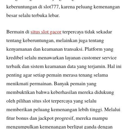
keberuntungan di slot777, karena peluang kemenangan
besar selalu terbuka lebar.
Bermain di
situs slot gacor
terpercaya tidak sekadar
tentang keberuntungan, melainkan juga tentang
kenyamanan dan keamanan transaksi. Platform yang
kredibel selalu menawarkan layanan customer service
terbaik dan sistem keamanan data yang terjamin. Hal ini
penting agar setiap pemain merasa tenang selama
menikmati permainan. Banyak pemain yang
membuktikan bahwa keberhasilan mereka didukung
oleh pilihan situs slot terpercaya yang selalu
memberikan peluang kemenangan lebih tinggi. Melalui
fitur bonus dan jackpot progresif, mereka mampu
mengumpulkan kemenangan berlipat ganda dengan