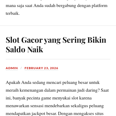
mana saja saat Anda sudah bergabung dengan platform
terbaik.
Slot Gacor yang Sering Bikin
Saldo Naik
ADMIN
FEBRUARY 23, 2026
Apakah Anda sedang mencari peluang besar untuk
meraih kemenangan dalam permainan judi daring? Saat
ini, banyak pecinta game menyukai slot karena
menawarkan sensasi mendebarkan sekaligus peluang
mendapatkan jackpot besar. Dengan mengakses situs