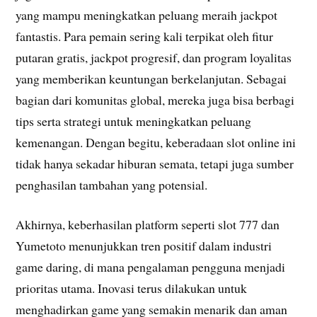
yang mampu meningkatkan peluang meraih jackpot
fantastis. Para pemain sering kali terpikat oleh fitur
putaran gratis, jackpot progresif, dan program loyalitas
yang memberikan keuntungan berkelanjutan. Sebagai
bagian dari komunitas global, mereka juga bisa berbagi
tips serta strategi untuk meningkatkan peluang
kemenangan. Dengan begitu, keberadaan slot online ini
tidak hanya sekadar hiburan semata, tetapi juga sumber
penghasilan tambahan yang potensial.
Akhirnya, keberhasilan platform seperti slot 777 dan
Yumetoto menunjukkan tren positif dalam industri
game daring, di mana pengalaman pengguna menjadi
prioritas utama. Inovasi terus dilakukan untuk
menghadirkan game yang semakin menarik dan aman