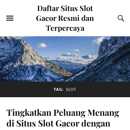
Daftar Situs Slot
Gacor Resmi dan
Terpercaya
TAG:
SLOT
Tingkatkan Peluang Menang
di Situs Slot Gacor dengan