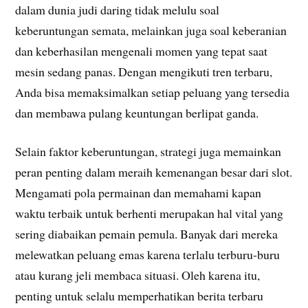
dalam dunia judi daring tidak melulu soal
keberuntungan semata, melainkan juga soal keberanian
dan keberhasilan mengenali momen yang tepat saat
mesin sedang panas. Dengan mengikuti tren terbaru,
Anda bisa memaksimalkan setiap peluang yang tersedia
dan membawa pulang keuntungan berlipat ganda.
Selain faktor keberuntungan, strategi juga memainkan
peran penting dalam meraih kemenangan besar dari slot.
Mengamati pola permainan dan memahami kapan
waktu terbaik untuk berhenti merupakan hal vital yang
sering diabaikan pemain pemula. Banyak dari mereka
melewatkan peluang emas karena terlalu terburu-buru
atau kurang jeli membaca situasi. Oleh karena itu,
penting untuk selalu memperhatikan berita terbaru