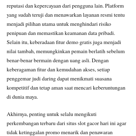
reputasi dan kepercayaan dari pengguna lain. Platform
yang sudah teruji dan menawarkan layanan resmi tentu
menjadi pilihan utama untuk menghindari risiko
penipuan dan memastikan keamanan data pribadi.
Selain itu, keberadaan fitur demo gratis juga menjadi
nilai tambah, memungkinkan pemain berlatih sebelum
benar-benar bermain dengan uang asli. Dengan
keberagaman fitur dan kemudahan akses, setiap
penggemar judi daring dapat menikmati suasana
kompetitif dan tetap aman saat mencari keberuntungan
di dunia maya.
Akhirnya, penting untuk selalu mengikuti
perkembangan terbaru dari situs slot gacor hari ini agar
tidak ketinggalan promo menarik dan penawaran