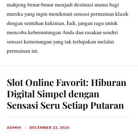
mahjong benar-benar menjadi destinasi utama bagi
mereka yang ingin menikmati sensasi permainan klasik
dengan sentuhan kekinian. Jadi, jangan ragu untuk
mencoba keberuntungan Anda dan rasakan sendiri
sensasi kemenangan yang tak terlupakan melalui
permainan ini.
Slot Online Favorit: Hiburan
Digital Simpel dengan
Sensasi Seru Setiap Putaran
ADMIN
DECEMBER 22, 2025