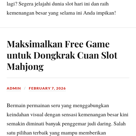
lagi? Segera jelajahi dunia slot hari ini dan raih
kemenangan besar yang selama ini Anda impikan!
Maksimalkan Free Game
untuk Dongkrak Cuan Slot
Mahjong
ADMIN
FEBRUARY 7, 2026
Bermain permainan seru yang menggabungkan
keindahan visual dengan sensasi kemenangan besar kini
semakin diminati banyak penggemar judi daring. Salah
satu pilihan terbaik yang mampu memberikan