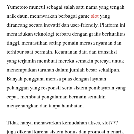
Yumetoto muncul sebagai salah satu nama yang tengah
naik daun, menawarkan berbagai game
slot
yang
dirancang secara inovatif dan user-friendly. Platform ini
memadukan teknologi terbaru dengan grafis berkualitas
tinggi, memastikan setiap pemain merasa nyaman dan
terhibur saat bermain. Keamanan data dan transaksi
yang terjamin membuat mereka semakin percaya untuk
menempatkan taruhan dalam jumlah besar sekalipun.
Banyak pengguna merasa puas dengan layanan
pelanggan yang responsif serta sistem pembayaran yang
cepat, membuat pengalaman bermain semakin
menyenangkan dan tanpa hambatan.
Tidak hanya menawarkan kemudahan akses, slot777
juga dikenal karena sistem bonus dan promosi menarik