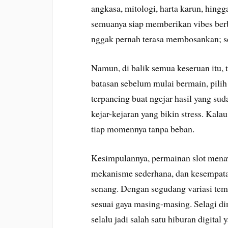
angkasa, mitologi, harta karun, hing
semuanya siap memberikan vibes berbe
nggak pernah terasa membosankan; sel
Namun, di balik semua keseruan itu, 
batasan sebelum mulai bermain, pilih
terpancing buat ngejar hasil yang su
kejar-kejaran yang bikin stress. Kal
tiap momennya tanpa beban.
Kesimpulannya, permainan slot menaw
mekanisme sederhana, dan kesempat
senang. Dengan segudang variasi tema
sesuai gaya masing-masing. Selagi di
selalu jadi salah satu hiburan digital 