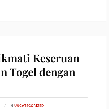
ikmati Keseruan
an Togel dengan
5
IN
UNCATEGORIZED