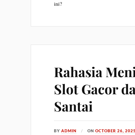
ini?
Rahasia Men
Slot Gacor d
Santai
BY
ADMIN
ON
OCTOBER 26, 202