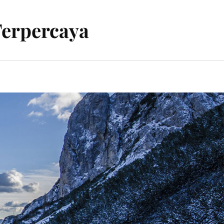
Terpercaya