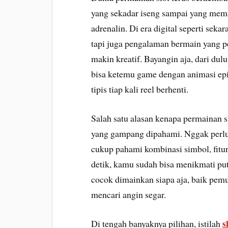
yang sekadar iseng sampai yang mem
adrenalin. Di era digital seperti seka
tapi juga pengalaman bermain yang pe
makin kreatif. Bayangin aja, dari du
bisa ketemu game dengan animasi epik
tipis tiap kali reel berhenti.
Salah satu alasan kenapa permainan 
yang gampang dipahami. Nggak perlu j
cukup pahami kombinasi simbol, fitu
detik, kamu sudah bisa menikmati pu
cocok dimainkan siapa aja, baik pem
mencari angin segar.
s
Di tengah banyaknya pilihan, istilah