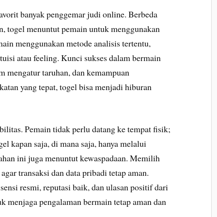
avorit banyak penggemar judi online. Berbeda
n, togel menuntut pemain untuk menggunakan
main menggunakan metode analisis tertentu,
uisi atau feeling. Kunci sukses dalam bermain
alam mengatur taruhan, dan kemampuan
tan yang tepat, togel bisa menjadi hiburan
bilitas. Pemain tidak perlu datang ke tempat fisik;
el kapan saja, di mana saja, hanya melalui
ahan ini juga menuntut kewaspadaan. Memilih
 agar transaksi dan data pribadi tetap aman.
sensi resmi, reputasi baik, dan ulasan positif dari
tuk menjaga pengalaman bermain tetap aman dan