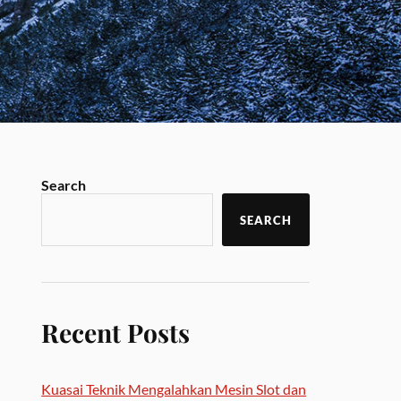
Search
SEARCH
Recent Posts
Kuasai Teknik Mengalahkan Mesin Slot dan