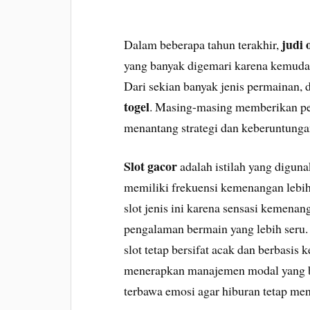
judi 
Dalam beberapa tahun terakhir,
yang banyak digemari karena kemudah
Dari sekian banyak jenis permainan, 
togel
. Masing-masing memberikan pe
menantang strategi dan keberuntunga
Slot gacor
adalah istilah yang digun
memiliki frekuensi kemenangan lebih
slot jenis ini karena sensasi kemena
pengalaman bermain yang lebih seru
slot tetap bersifat acak dan berbasi
menerapkan manajemen modal yang bi
terbawa emosi agar hiburan tetap me