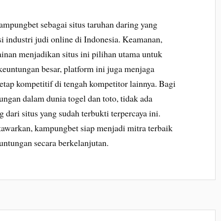
ampungbet sebagai situs taruhan daring yang
 industri judi online di Indonesia. Keamanan,
an menjadikan situs ini pilihan utama untuk
euntungan besar, platform ini juga menjaga
tetap kompetitif di tengah kompetitor lainnya. Bagi
ungan dalam dunia togel dan toto, tidak ada
ari situs yang sudah terbukti terpercaya ini.
awarkan, kampungbet siap menjadi mitra terbaik
ntungan secara berkelanjutan.