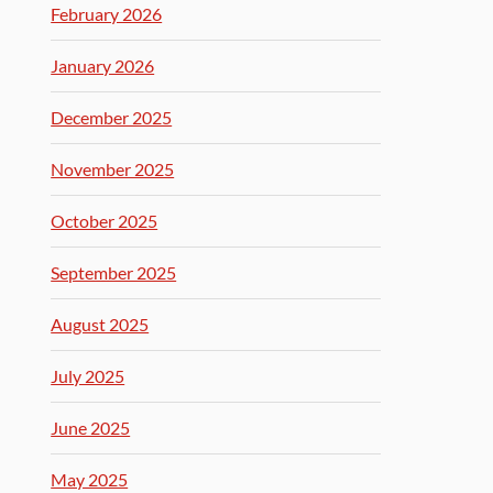
February 2026
January 2026
December 2025
November 2025
October 2025
September 2025
August 2025
July 2025
June 2025
May 2025