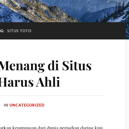
AG:
SITUS TOTO
Menang di Situs
Harus Ahli
IN
UNCATEGORIZED
tkan keuntungan dari dunia perjudian daring kini