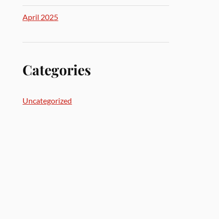
April 2025
Categories
Uncategorized