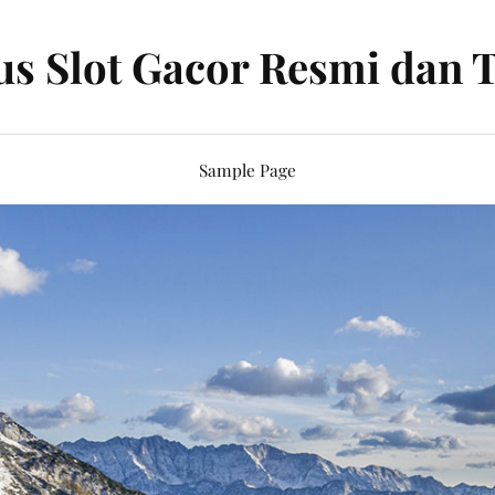
tus Slot Gacor Resmi dan 
Sample Page