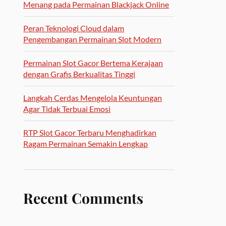
Menang pada Permainan Blackjack Online
Peran Teknologi Cloud dalam
Pengembangan Permainan Slot Modern
Permainan Slot Gacor Bertema Kerajaan
dengan Grafis Berkualitas Tinggi
Langkah Cerdas Mengelola Keuntungan
Agar Tidak Terbuai Emosi
RTP Slot Gacor Terbaru Menghadirkan
Ragam Permainan Semakin Lengkap
Recent Comments