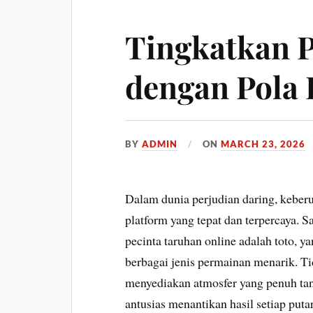
Tingkatkan P
dengan Pola 
BY
ADMIN
ON
MARCH 23, 2026
Dalam dunia perjudian daring, keberu
platform yang tepat dan terpercaya. 
pecinta taruhan online adalah toto,
berbagai jenis permainan menarik. Ti
menyediakan atmosfer yang penuh tan
antusias menantikan hasil setiap puta