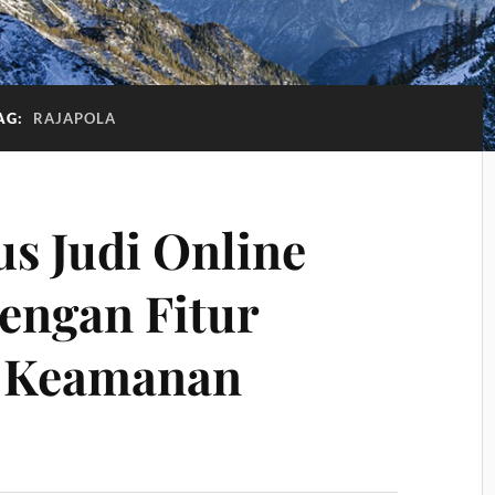
AG:
RAJAPOLA
us Judi Online
engan Fitur
 Keamanan