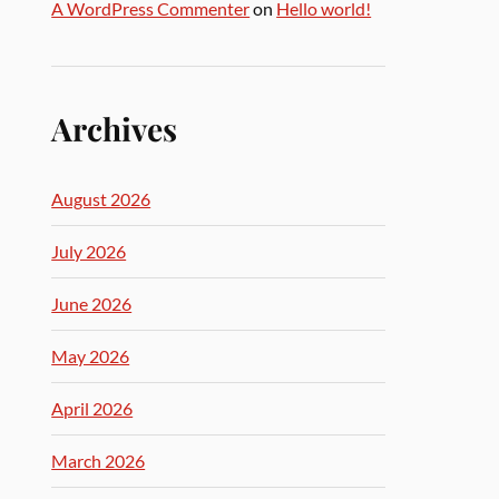
A WordPress Commenter
on
Hello world!
Archives
August 2026
July 2026
June 2026
May 2026
April 2026
March 2026