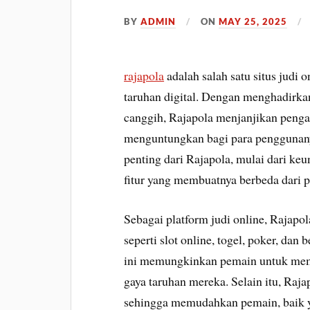
BY
ADMIN
ON
MAY 25, 2025
rajapola
adalah salah satu situs judi 
taruhan digital. Dengan menghadirka
canggih, Rajapola menjanjikan peng
menguntungkan bagi para penggunany
penting dari Rajapola, mulai dari keu
fitur yang membuatnya berbeda dari pl
Sebagai platform judi online, Rajap
seperti slot online, togel, poker, da
ini memungkinkan pemain untuk memi
gaya taruhan mereka. Selain itu, Raj
sehingga memudahkan pemain, baik 