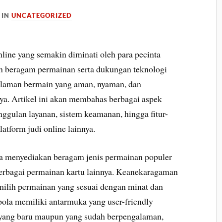
IN
UNCATEGORIZED
online yang semakin diminati oleh para pecinta
n beragam permainan serta dukungan teknologi
alaman bermain yang aman, nyaman, dan
a. Artikel ini akan membahas berbagai aspek
nggulan layanan, sistem keamanan, hingga fitur-
atform judi online lainnya.
ola menyediakan beragam jenis permainan populer
n berbagai permainan kartu lainnya. Keanekaragaman
lih permainan yang sesuai dengan minat dan
apola memiliki antarmuka yang user-friendly
yang baru maupun yang sudah berpengalaman,