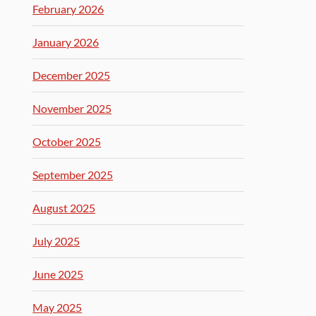
February 2026
January 2026
December 2025
November 2025
October 2025
September 2025
August 2025
July 2025
June 2025
May 2025