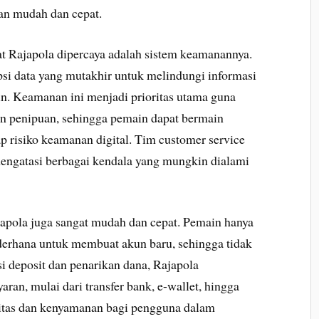
an mudah dan cepat.
t Rajapola dipercaya adalah sistem keamanannya.
psi data yang mutakhir untuk melindungi informasi
ain. Keamanan ini menjadi prioritas utama guna
n penipuan, sehingga pemain dapat bermain
p risiko keamanan digital. Tim customer service
engatasi berbagai kendala yang mungkin dialami
japola juga sangat mudah dan cepat. Pemain hanya
derhana untuk membuat akun baru, sehingga tidak
 deposit dan penarikan dana, Rajapola
n, mulai dari transfer bank, e-wallet, hingga
litas dan kenyamanan bagi pengguna dalam