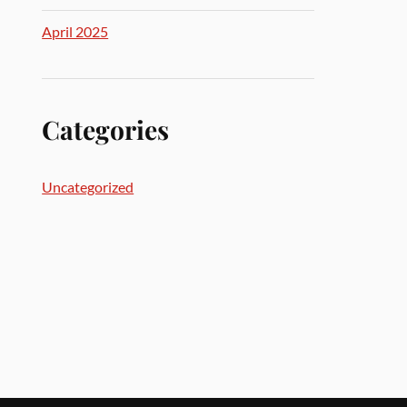
April 2025
Categories
Uncategorized