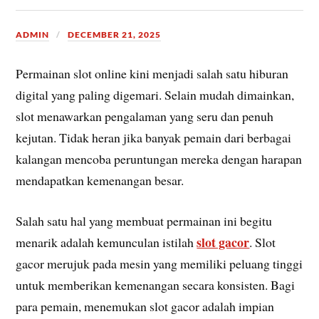
ADMIN
DECEMBER 21, 2025
Permainan slot online kini menjadi salah satu hiburan
digital yang paling digemari. Selain mudah dimainkan,
slot menawarkan pengalaman yang seru dan penuh
kejutan. Tidak heran jika banyak pemain dari berbagai
kalangan mencoba peruntungan mereka dengan harapan
mendapatkan kemenangan besar.
Salah satu hal yang membuat permainan ini begitu
slot gacor
menarik adalah kemunculan istilah
. Slot
gacor merujuk pada mesin yang memiliki peluang tinggi
untuk memberikan kemenangan secara konsisten. Bagi
para pemain, menemukan slot gacor adalah impian