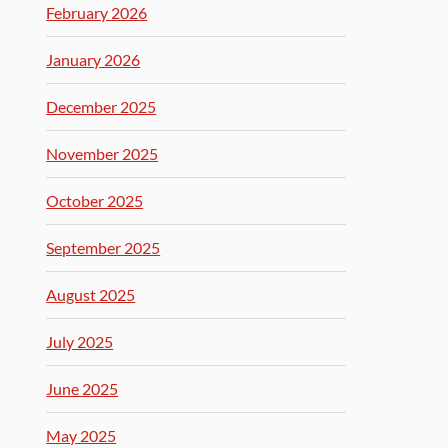
February 2026
January 2026
December 2025
November 2025
October 2025
September 2025
August 2025
July 2025
June 2025
May 2025