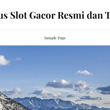
tus Slot Gacor Resmi dan 
Sample Page