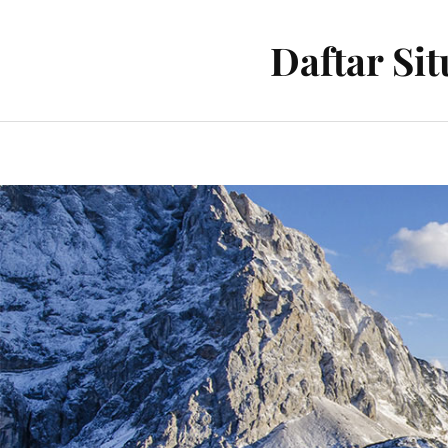
Daftar Si