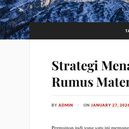
T
Strategi Men
Rumus Mate
BY
ADMIN
ON
JANUARY 27, 202
Permainan judi yang satu ini memang 