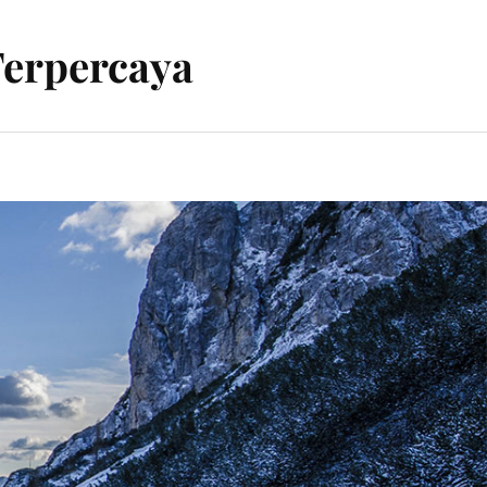
Terpercaya