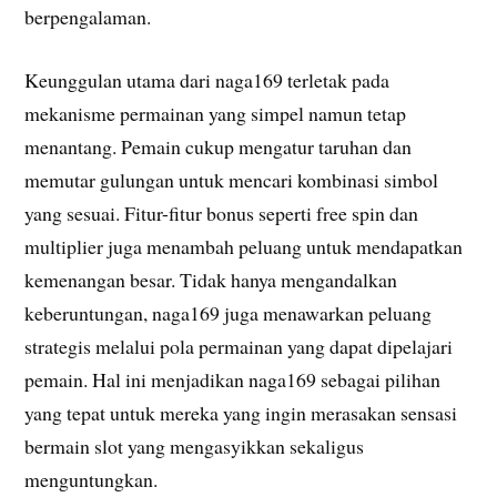
berpengalaman.
Keunggulan utama dari naga169 terletak pada
mekanisme permainan yang simpel namun tetap
menantang. Pemain cukup mengatur taruhan dan
memutar gulungan untuk mencari kombinasi simbol
yang sesuai. Fitur-fitur bonus seperti free spin dan
multiplier juga menambah peluang untuk mendapatkan
kemenangan besar. Tidak hanya mengandalkan
keberuntungan, naga169 juga menawarkan peluang
strategis melalui pola permainan yang dapat dipelajari
pemain. Hal ini menjadikan naga169 sebagai pilihan
yang tepat untuk mereka yang ingin merasakan sensasi
bermain slot yang mengasyikkan sekaligus
menguntungkan.