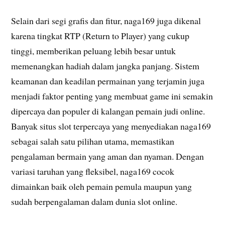
Selain dari segi grafis dan fitur, naga169 juga dikenal
karena tingkat RTP (Return to Player) yang cukup
tinggi, memberikan peluang lebih besar untuk
memenangkan hadiah dalam jangka panjang. Sistem
keamanan dan keadilan permainan yang terjamin juga
menjadi faktor penting yang membuat game ini semakin
dipercaya dan populer di kalangan pemain judi online.
Banyak situs slot terpercaya yang menyediakan naga169
sebagai salah satu pilihan utama, memastikan
pengalaman bermain yang aman dan nyaman. Dengan
variasi taruhan yang fleksibel, naga169 cocok
dimainkan baik oleh pemain pemula maupun yang
sudah berpengalaman dalam dunia slot online.