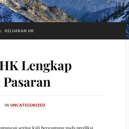
G:
KELUARAN HK
 HK Lengkap
 Pasaran
IN
UNCATEGORIZED
ntungan sering kali bergantung pada prediksi