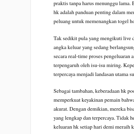
praktis tanpa harus menunggu lama.
hk adalah panduan penting dalam men
peluang untuk memenangkan togel ho
Tak sedikit pula yang mengikuti live 
angka keluar yang sedang berlangsun
secara real-time proses pengeluaran a
terpengaruh oleh isu-isu miring. Kep
terpercaya menjadi landasan utama su
Sebagai tambahan, keberadaan hk poo
memperkuat keyakinan pemain bahwa
akurat. Dengan demikian, mereka bisa
yang lengkap dan terpercaya. Tidak he
keluaran hk setiap hari demi meraih 