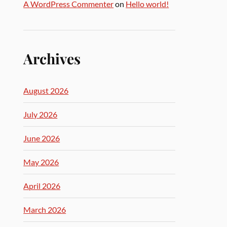
A WordPress Commenter
on
Hello world!
Archives
August 2026
July 2026
June 2026
May 2026
April 2026
March 2026