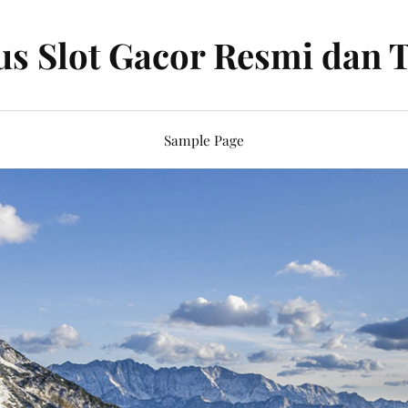
tus Slot Gacor Resmi dan 
Sample Page