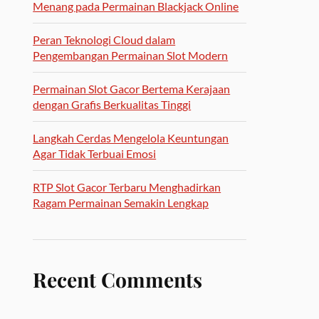
Menang pada Permainan Blackjack Online
Peran Teknologi Cloud dalam
Pengembangan Permainan Slot Modern
Permainan Slot Gacor Bertema Kerajaan
dengan Grafis Berkualitas Tinggi
Langkah Cerdas Mengelola Keuntungan
Agar Tidak Terbuai Emosi
RTP Slot Gacor Terbaru Menghadirkan
Ragam Permainan Semakin Lengkap
Recent Comments