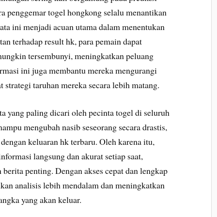
Para penggemar togel hongkong selalu menantikan
a data ini menjadi acuan utama dalam menentukan
an terhadap result hk, para pemain dapat
 mungkin tersembunyi, meningkatkan peluang
ormasi ini juga membantu mereka mengurangi
t strategi taruhan mereka secara lebih matang.
a yang paling dicari oleh pecinta togel di seluruh
mampu mengubah nasib seseorang secara drastis,
i dengan keluaran hk terbaru. Oleh karena itu,
nformasi langsung dan akurat setiap saat,
 berita penting. Dengan akses cepat dan lengkap
kukan analisis lebih mendalam dan meningkatkan
angka yang akan keluar.