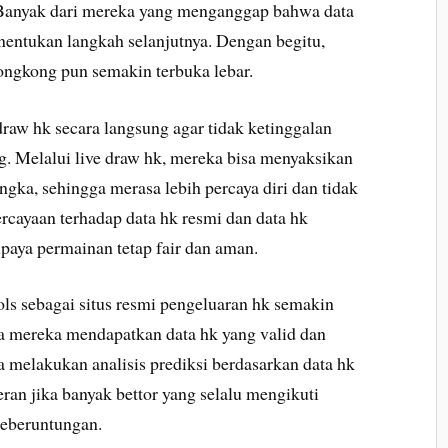
 Banyak dari mereka yang menganggap bahwa data
entukan langkah selanjutnya. Dengan begitu,
ngkong pun semakin terbuka lebar.
draw hk secara langsung agar tidak ketinggalan
g. Melalui live draw hk, mereka bisa menyaksikan
ngka, sehingga merasa lebih percaya diri dan tidak
ercayaan terhadap data hk resmi dan data hk
paya permainan tetap fair dan aman.
ls sebagai situs resmi pengeluaran hk semakin
 mereka mendapatkan data hk yang valid dan
 melakukan analisis prediksi berdasarkan data hk
ran jika banyak bettor yang selalu mengikuti
keberuntungan.