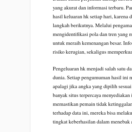
yang akurat dan informasi terbaru. 
hasil keluaran hk setiap hari, karen
langkah berikutnya. Melalui pengamat
mengidentifikasi pola dan tren yang
untuk meraih kemenangan besar. Inf
risiko kerugian, sekaligus memperkua
Pengeluaran hk menjadi salah satu dat
dunia. Setiap pengumuman hasil ini 
apalagi jika angka yang dipilih sesua
banyak situs terpercaya menyediakan i
memastikan pemain tidak ketinggalan
terhadap data ini, mereka bisa mela
tingkat keberhasilan dalam menebak 