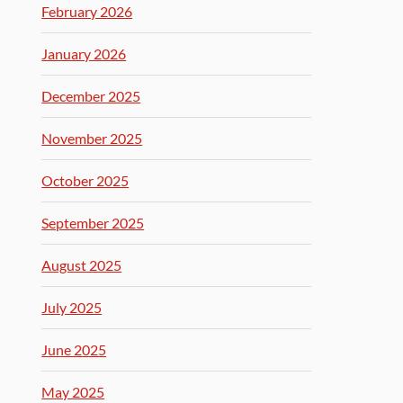
February 2026
January 2026
December 2025
November 2025
October 2025
September 2025
August 2025
July 2025
June 2025
May 2025