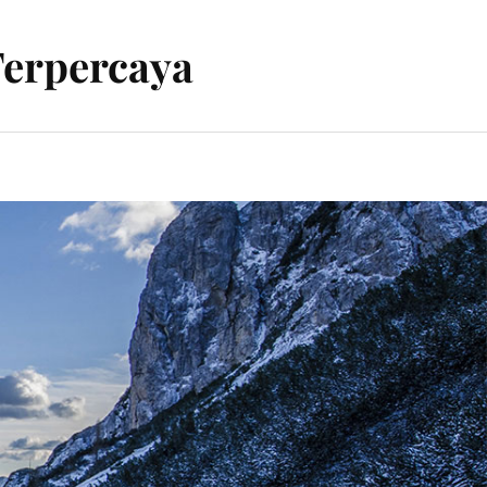
Terpercaya