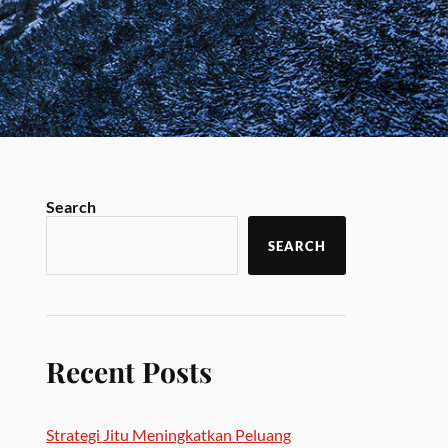
Search
SEARCH
Recent Posts
Strategi Jitu Meningkatkan Peluang