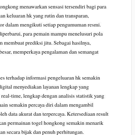
hongkong menawarkan sensasi tersendiri bagi para
an keluaran hk yang rutin dan transparan,
or dalam mengikuti setiap pengumuman resmi.
s diperbarui, para pemain mampu menelusuri pola
m membuat prediksi jitu. Sebagai hasilnya,
 besar, memperkaya pengalaman dan semangat
es terhadap informasi pengeluaran hk semakin
digital menyediakan layanan lengkap yang
 real-time, lengkap dengan analisis statistik yang
ain semakin percaya diri dalam mengambil
eh data akurat dan terpercaya. Ketersediaan result
ikan permainan togel hongkong semakin menarik
n secara bijak dan penuh perhitungan.