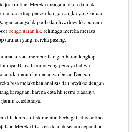
inta judi online. Mereka mengandalkan data hk
memantau setiap perkembangan angka yang keluar
Dengan adanya hk pools dan live draw hk, pemain
oses
pengeluaran hk
, sehingga mereka merasa
iap taruhan yang mereka pasang.
an utama karena memberikan gambaran lengkap
elumnya. Banyak orang yang percaya bahwa
ma untuk meraih kemenangan besar. Dengan
reka bisa melakukan analisis dan prediksi dengan
ntang keraguan, karena data hk resmi biasanya
erjamin keasliannya.
an hk dan result hk melalui berbagai situs online
kan. Mereka bisa cek data hk secara cepat dan