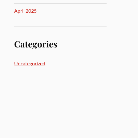
April 2025
Categories
Uncategorized