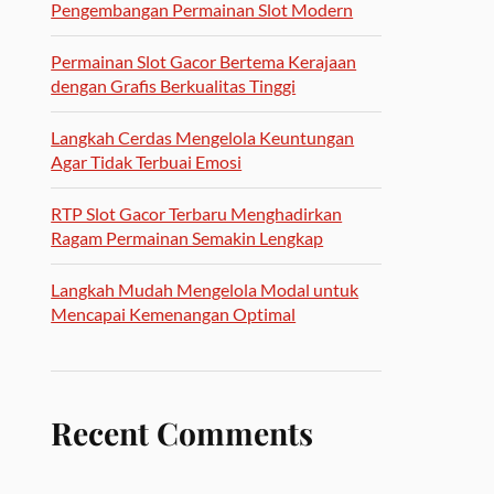
Pengembangan Permainan Slot Modern
Permainan Slot Gacor Bertema Kerajaan
dengan Grafis Berkualitas Tinggi
Langkah Cerdas Mengelola Keuntungan
Agar Tidak Terbuai Emosi
RTP Slot Gacor Terbaru Menghadirkan
Ragam Permainan Semakin Lengkap
Langkah Mudah Mengelola Modal untuk
Mencapai Kemenangan Optimal
Recent Comments