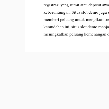
registrasi yang rumit atau deposit a
keberuntungan. Situs slot demo juga 
memberi peluang untuk mengikuti tren
kemudahan ini, situs slot demo menjad
meningkatkan peluang kemenangan di 