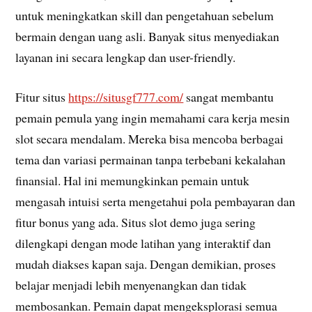
untuk meningkatkan skill dan pengetahuan sebelum
bermain dengan uang asli. Banyak situs menyediakan
layanan ini secara lengkap dan user-friendly.
Fitur situs
https://situsgf777.com/
sangat membantu
pemain pemula yang ingin memahami cara kerja mesin
slot secara mendalam. Mereka bisa mencoba berbagai
tema dan variasi permainan tanpa terbebani kekalahan
finansial. Hal ini memungkinkan pemain untuk
mengasah intuisi serta mengetahui pola pembayaran dan
fitur bonus yang ada. Situs slot demo juga sering
dilengkapi dengan mode latihan yang interaktif dan
mudah diakses kapan saja. Dengan demikian, proses
belajar menjadi lebih menyenangkan dan tidak
membosankan. Pemain dapat mengeksplorasi semua