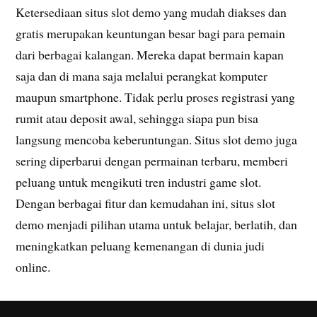
Ketersediaan situs slot demo yang mudah diakses dan
gratis merupakan keuntungan besar bagi para pemain
dari berbagai kalangan. Mereka dapat bermain kapan
saja dan di mana saja melalui perangkat komputer
maupun smartphone. Tidak perlu proses registrasi yang
rumit atau deposit awal, sehingga siapa pun bisa
langsung mencoba keberuntungan. Situs slot demo juga
sering diperbarui dengan permainan terbaru, memberi
peluang untuk mengikuti tren industri game slot.
Dengan berbagai fitur dan kemudahan ini, situs slot
demo menjadi pilihan utama untuk belajar, berlatih, dan
meningkatkan peluang kemenangan di dunia judi
online.