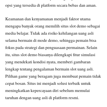
opsi yang tersedia di platform secara bebas dan aman.
Keamanan dan kenyamanan menjadi faktor utama
mengapa banyak orang memilih situs slot demo sebagai
media belajar. Tidak ada risiko kehilangan uang asli
selama bermain di mode demo, sehingga pemain bisa
fokus pada strategi dan penguasaan permainan. Selain
itu, situs slot demo biasanya dilengkapi fitur simulasi
yang mendekati kondisi nyata, memberi gambaran
lengkap tentang pengalaman bermain slot uang asli.
Pilihan game yang beragam juga membuat pemain tidak
cepat bosan. Situs ini menjadi solusi terbaik untuk
meningkatkan kepercayaan diri sebelum memulai
taruhan dengan uang asli di platform resmi.