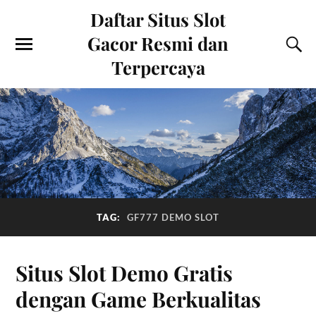
Daftar Situs Slot
Gacor Resmi dan
Terpercaya
TAG:
GF777 DEMO SLOT
Situs Slot Demo Gratis
dengan Game Berkualitas