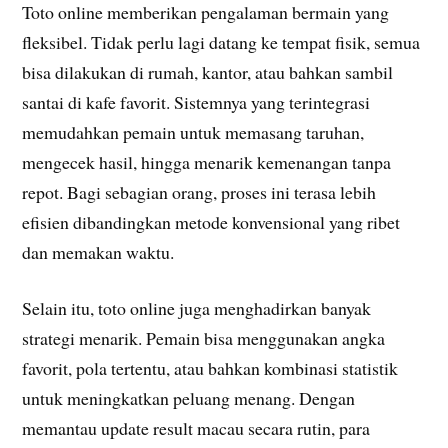
Toto online memberikan pengalaman bermain yang
fleksibel. Tidak perlu lagi datang ke tempat fisik, semua
bisa dilakukan di rumah, kantor, atau bahkan sambil
santai di kafe favorit. Sistemnya yang terintegrasi
memudahkan pemain untuk memasang taruhan,
mengecek hasil, hingga menarik kemenangan tanpa
repot. Bagi sebagian orang, proses ini terasa lebih
efisien dibandingkan metode konvensional yang ribet
dan memakan waktu.
Selain itu, toto online juga menghadirkan banyak
strategi menarik. Pemain bisa menggunakan angka
favorit, pola tertentu, atau bahkan kombinasi statistik
untuk meningkatkan peluang menang. Dengan
memantau update result macau secara rutin, para