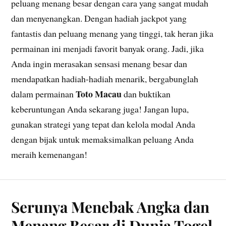
peluang menang besar dengan cara yang sangat mudah
dan menyenangkan. Dengan hadiah jackpot yang
fantastis dan peluang menang yang tinggi, tak heran jika
permainan ini menjadi favorit banyak orang. Jadi, jika
Anda ingin merasakan sensasi menang besar dan
mendapatkan hadiah-hadiah menarik, bergabunglah
Toto Macau
dalam permainan
dan buktikan
keberuntungan Anda sekarang juga! Jangan lupa,
gunakan strategi yang tepat dan kelola modal Anda
dengan bijak untuk memaksimalkan peluang Anda
meraih kemenangan!
Serunya Menebak Angka dan
Menang Besar di Dunia Togel