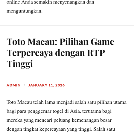
online Anda semakin menyenangkan dan
menguntungkan.
Toto Macau: Pilihan Game
Terpercaya dengan RTP
Tinggi
ADMIN
JANUARY 11, 2026
Toto Macau telah lama menjadi salah satu pilihan utama
bagi para penggemar togel di Asia, terutama bagi
mereka yang mencari peluang kemenangan besar
dengan tingkat kepercayaan yang tinggi. Salah satu