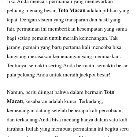
Jika Anda mencari permainan yang menawarkan
Toto Macau
peluang menang besar,
adalah pilihan yang
tepat. Dengan sistem yang transparan dan hasil yang
fair, permainan ini memberikan kesempatan yang sama
bagi setiap pemain untuk meraih kemenangan. Tak
jarang, pemain yang baru pertama kali mencoba bisa
langsung merasakan kemenangan yang memuaskan.
Tentunya, semakin sering Anda bermain, semakin besar
pula peluang Anda untuk meraih jackpot besar!
Toto
Namun, perlu diingat bahwa dalam bermain
Macau
, kesabaran adalah kunci. Terkadang,
kemenangan datang setelah beberapa kali percobaan,
dan terkadang Anda bisa menang hanya dalam satu kali
taruhan. Itulah yang membuat permainan ini begitu seru