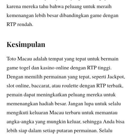
karena mereka tahu bahwa peluang untuk meraih
kemenangan lebih besar dibandingkan game dengan
RTP rendah.
Kesimpulan
Toto Macau adalah tempat yang tepat untuk bermain
game togel dan kasino online dengan RTP tinggi.
Dengan memilih permainan yang tepat, seperti Jackpot,
slot online, baccarat, atau roulette dengan RTP terbaik,
pemain dapat meningkatkan peluang mereka untuk
memenangkan hadiah besar. Jangan lupa untuk selalu
mengikuti keluaran Macau terbaru untuk memantau
angka-angka yang mungkin keluar, sehingga Anda bisa
lebih siap dalam setiap putaran permainan. Selalu