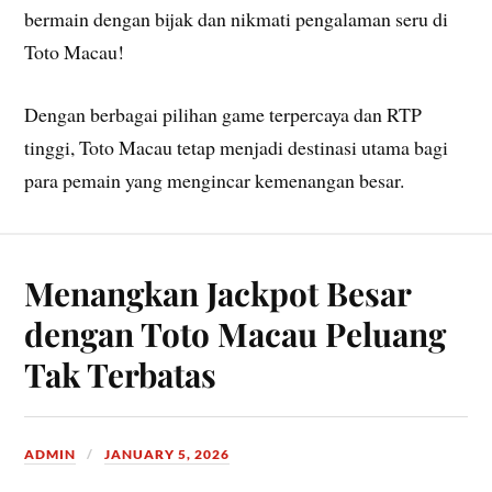
bermain dengan bijak dan nikmati pengalaman seru di
Toto Macau!
Dengan berbagai pilihan game terpercaya dan RTP
tinggi, Toto Macau tetap menjadi destinasi utama bagi
para pemain yang mengincar kemenangan besar.
Menangkan Jackpot Besar
dengan Toto Macau Peluang
Tak Terbatas
ADMIN
JANUARY 5, 2026