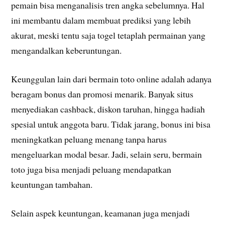
pemain bisa menganalisis tren angka sebelumnya. Hal
ini membantu dalam membuat prediksi yang lebih
akurat, meski tentu saja togel tetaplah permainan yang
mengandalkan keberuntungan.
Keunggulan lain dari bermain toto online adalah adanya
beragam bonus dan promosi menarik. Banyak situs
menyediakan cashback, diskon taruhan, hingga hadiah
spesial untuk anggota baru. Tidak jarang, bonus ini bisa
meningkatkan peluang menang tanpa harus
mengeluarkan modal besar. Jadi, selain seru, bermain
toto juga bisa menjadi peluang mendapatkan
keuntungan tambahan.
Selain aspek keuntungan, keamanan juga menjadi