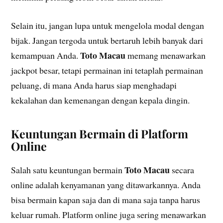
Selain itu, jangan lupa untuk mengelola modal dengan
bijak. Jangan tergoda untuk bertaruh lebih banyak dari
Toto Macau
kemampuan Anda.
memang menawarkan
jackpot besar, tetapi permainan ini tetaplah permainan
peluang, di mana Anda harus siap menghadapi
kekalahan dan kemenangan dengan kepala dingin.
Keuntungan Bermain di Platform
Online
Toto Macau
Salah satu keuntungan bermain
secara
online adalah kenyamanan yang ditawarkannya. Anda
bisa bermain kapan saja dan di mana saja tanpa harus
keluar rumah. Platform online juga sering menawarkan