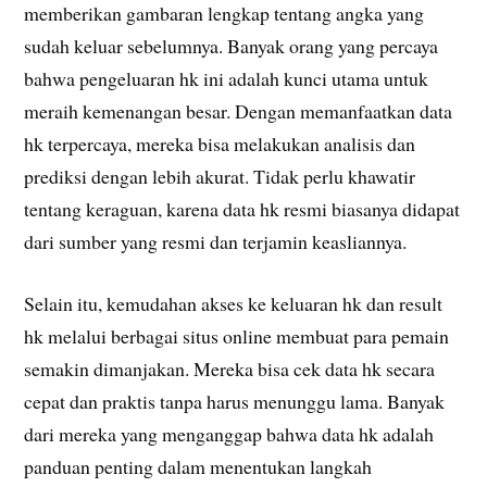
memberikan gambaran lengkap tentang angka yang
sudah keluar sebelumnya. Banyak orang yang percaya
bahwa pengeluaran hk ini adalah kunci utama untuk
meraih kemenangan besar. Dengan memanfaatkan data
hk terpercaya, mereka bisa melakukan analisis dan
prediksi dengan lebih akurat. Tidak perlu khawatir
tentang keraguan, karena data hk resmi biasanya didapat
dari sumber yang resmi dan terjamin keasliannya.
Selain itu, kemudahan akses ke keluaran hk dan result
hk melalui berbagai situs online membuat para pemain
semakin dimanjakan. Mereka bisa cek data hk secara
cepat dan praktis tanpa harus menunggu lama. Banyak
dari mereka yang menganggap bahwa data hk adalah
panduan penting dalam menentukan langkah