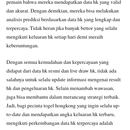
pemain bahwa mereka mendapatkan data hk yang valid
dan akurat. Dengan demikian, mereka bisa melakukan
analisis prediksi berdasarkan data hk yang lengkap dan
terpercaya. Tidak heran jika banyak bettor yang selalu
mengikuti keluaran hk setiap hari demi meraih
keberuntungan.
Dengan semua kemudahan dan kepercayaan yang
didapat dari data hk resmi dan live draw hk, tidak ada
salahnya untuk selalu update informasi mengenai result
hk dan pengeluaran hk. Selain menambah wawasan,
juga bisa membantu dalam merancang strategi terbaik.
Jadi, bagi pecinta togel hongkong yang ingin selalu up-
to-date dan mendapatkan angka keluaran hk terbaru,
mengikuti perkembangan data hk terpercaya adalah