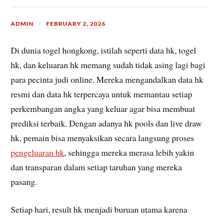
ADMIN
FEBRUARY 2, 2026
Di dunia togel hongkong, istilah seperti data hk, togel
hk, dan keluaran hk memang sudah tidak asing lagi bagi
para pecinta judi online. Mereka mengandalkan data hk
resmi dan data hk terpercaya untuk memantau setiap
perkembangan angka yang keluar agar bisa membuat
prediksi terbaik. Dengan adanya hk pools dan live draw
hk, pemain bisa menyaksikan secara langsung proses
pengeluaran hk
, sehingga mereka merasa lebih yakin
dan transparan dalam setiap taruhan yang mereka
pasang.
Setiap hari, result hk menjadi buruan utama karena