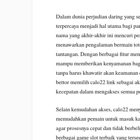
Dalam dunia perjudian daring yang s
terpercaya menjadi hal utama bagi par
nama yang akhir-akhir ini mencuri pe
menawarkan pengalaman bermain toto
tantangan. Dengan berbagai fitur men
mampu memberikan kenyamanan bagi 
tanpa harus khawatir akan keamanan d
bettor memilih calo22 link sebagai 
kecepatan dalam mengakses semua pe
Selain kemudahan akses, calo22 meny
memudahkan pemain untuk masuk kapa
agar prosesnya cepat dan tidak berbe
berbagai game slot terbaik yang ters