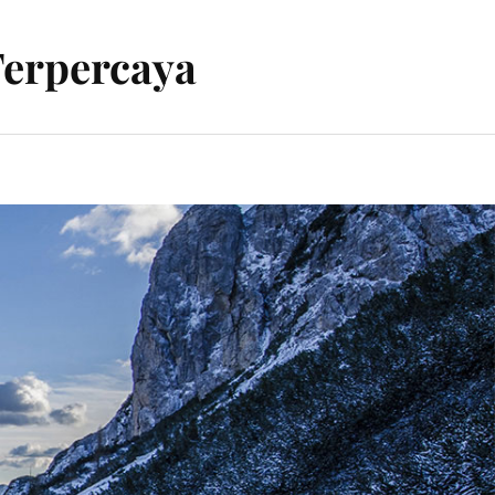
Terpercaya