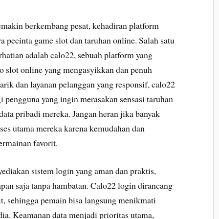
emakin berkembang pesat, kehadiran platform
a pecinta game slot dan taruhan online. Salah satu
rhatian adalah calo22, sebuah platform yang
 slot online yang mengasyikkan dan penuh
arik dan layanan pelanggan yang responsif, calo22
pengguna yang ingin merasakan sensasi taruhan
ata pribadi mereka. Jangan heran jika banyak
akses utama mereka karena kemudahan dan
rmainan favorit.
ediakan sistem login yang aman dan praktis,
n saja tanpa hambatan. Calo22 login dirancang
lit, sehingga pemain bisa langsung menikmati
edia. Keamanan data menjadi prioritas utama,