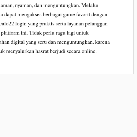
g aman, nyaman, dan menguntungkan. Melalui
una dapat mengakses berbagai game favorit dengan
calo22 login yang praktis serta layanan pelanggan
latform ini. Tidak perlu ragu lagi untuk
uhan digital yang seru dan menguntungkan, karena
uk menyalurkan hasrat berjudi secara online.